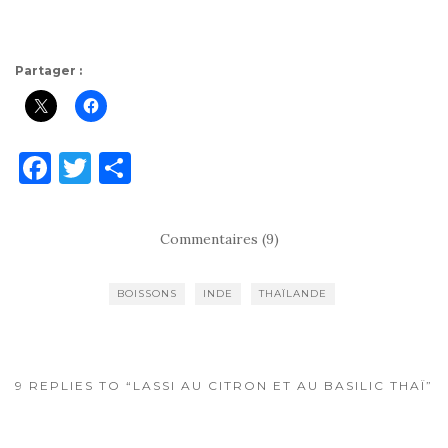
Partager :
F
T
P
a
w
ar
c
it
ta
Commentaires (9)
e
te
g
b
r
er
BOISSONS
INDE
THAÏLANDE
o
o
k
9 REPLIES TO “LASSI AU CITRON ET AU BASILIC THAÏ”