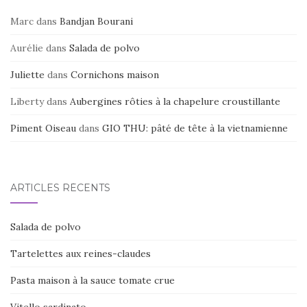
o
Marc
dans
Bandjan Bourani
o
Aurélie
dans
Salada de polvo
k
Juliette
dans
Cornichons maison
Liberty
dans
Aubergines rôties à la chapelure croustillante
Piment Oiseau
dans
GIO THU: pâté de tête à la vietnamienne
ARTICLES RÉCENTS
Salada de polvo
Tartelettes aux reines-claudes
Pasta maison à la sauce tomate crue
Vitello sardinato