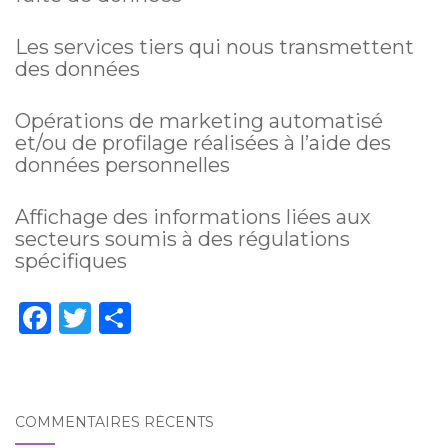
Les services tiers qui nous transmettent
des données
Opérations de marketing automatisé
et/ou de profilage réalisées à l’aide des
données personnelles
Affichage des informations liées aux
secteurs soumis à des régulations
spécifiques
F
T
P
a
w
ar
c
it
ta
e
te
g
COMMENTAIRES RÉCENTS
b
r
er