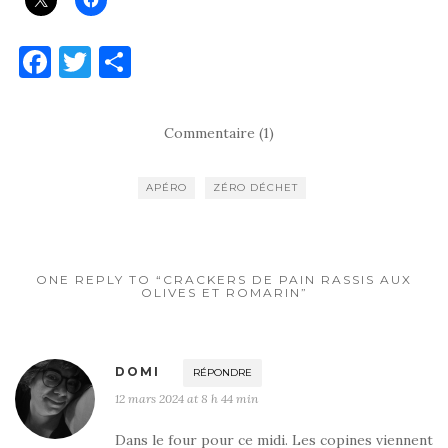
F
T
P
a
w
ar
c
it
ta
Commentaire (1)
e
te
g
b
r
er
APÉRO
ZÉRO DÉCHET
o
o
k
ONE REPLY TO “CRACKERS DE PAIN RASSIS AUX
OLIVES ET ROMARIN”
DOMI
RÉPONDRE
12 mars 2024 at 8 h 44 min
Dans le four pour ce midi. Les copines viennent