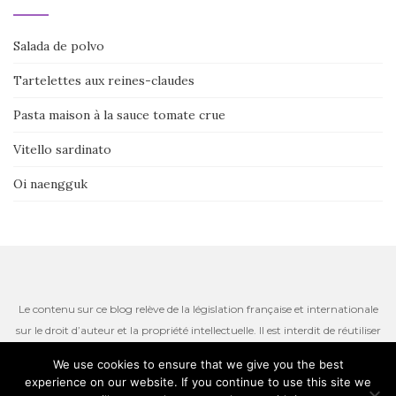
Salada de polvo
Tartelettes aux reines-claudes
Pasta maison à la sauce tomate crue
Vitello sardinato
Oi naengguk
Le contenu sur ce blog relève de la législation française et internationale
sur le droit d’auteur et la propriété intellectuelle. Il est interdit de réutiliser
ou de reproduire le contenu du site, incluant les textes, les photos ou
We use cookies to ensure that we give you the best
autres ressources iconographiques qui restent la propriété de l’auteur.
experience on our website. If you continue to use this site we
Thème par
Colorlib
. Propulsé par
WordPress