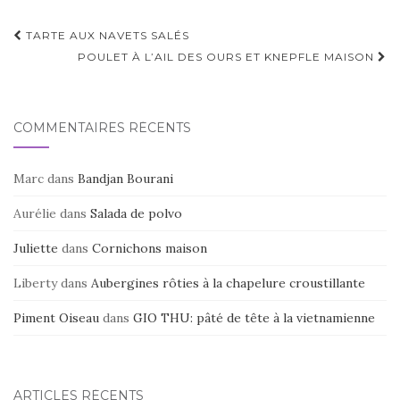
Navigation
TARTE AUX NAVETS SALÉS
d'article
POULET À L’AIL DES OURS ET KNEPFLE MAISON
COMMENTAIRES RÉCENTS
Marc
dans
Bandjan Bourani
Aurélie
dans
Salada de polvo
Juliette
dans
Cornichons maison
Liberty
dans
Aubergines rôties à la chapelure croustillante
Piment Oiseau
dans
GIO THU: pâté de tête à la vietnamienne
ARTICLES RÉCENTS