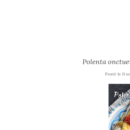
b
r
er
o
o
k
Polenta onctue
Posté le
11 s