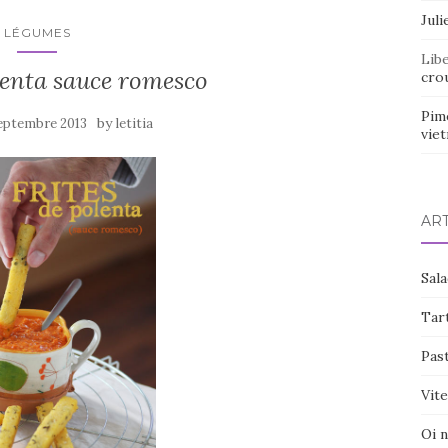
Juli
LÉGUMES
Lib
lenta sauce romesco
crou
Pim
by
eptembre 2013
letitia
vie
AR
Sal
Tart
Pas
Vite
Oi 