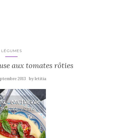
LÉGUMES
use aux tomates rôties
by
eptembre 2013
letitia