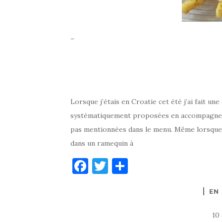
–
Lorsque j’étais en Croatie cet été j’ai fait un
systématiquement proposées en accompagnemen
pas mentionnées dans le menu. Même lorsque l’
dans un ramequin à
F
T
P
a
w
ar
EN
c
it
ta
e
te
g
10