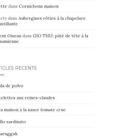
ette
dans
Cornichons maison
erty
dans
Aubergines rôties à la chapelure
stillante
ent Oiseau
dans
GIO THU: pâté de tête à la
tnamienne
TICLES RÉCENTS
ada de polvo
elettes aux reines-claudes
ta maison à la sauce tomate crue
llo sardinato
naengguk