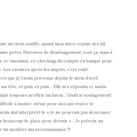
mme un vieux soufflé, quand mon autre copine m’a dit
comme prévu. Histoires de déménagement, tout ça, mais à
ess, re-insomnie, re-checking du compte en banque pour
 Les vacances après les impôts, c’est rude!
rs que je l’avais prévenue depuis le mois d’avril.
ma tête, et puis, et puis… Elle m’a répondu ce matin
voulait toujours m’offrir un futon… Ouah le soulagement!
difficile à manier, même pour moi qui vénère le
’avais mal interprété le « Je ne pourrais pas m’occuper
 pas beaucoup de place pour dormir »… Je prévois un
 lui montrer ma reconnaissance !!!