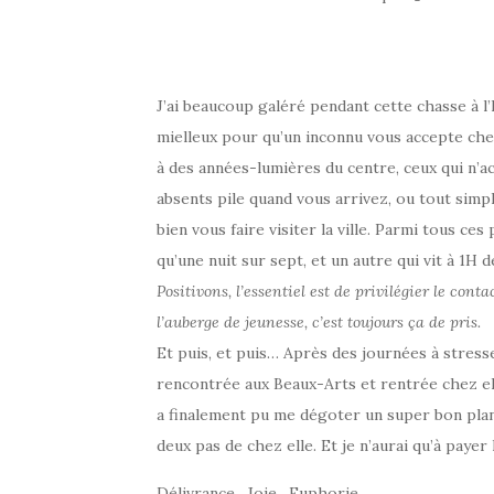
J’ai beaucoup galéré pendant cette chasse à l’
mielleux pour qu’un inconnu vous accepte chez
à des années-lumières du centre, ceux qui n’ac
absents pile quand vous arrivez, ou tout sim
bien vous faire visiter la ville. Parmi tous ces
qu’une nuit sur sept, et un autre qui vit à 1H 
Positivons, l’essentiel est de privilégier le con
l’auberge de jeunesse, c’est toujours ça de pris.
Et puis, et puis… Après des journées à stresse
rencontrée aux Beaux-Arts et rentrée chez ell
a finalement pu me dégoter un super bon plan
deux pas de chez elle. Et je n’aurai qu’à payer l
Délivrance. Joie. Euphorie.