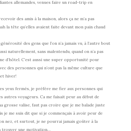
diantes allemandes, venues faire un road-trip en
 recevoir des amis à la maison, alors ça ne m’a pas
uah la tête qu’elles avaient faite devant mon pain chaud
énérosité des gens que l’on n’a jamais vu, à l’autre bout
ussi naturellement, sans malentendu, quand on n’a pas
e d’hôtel. C’est aussi une super opportunité pour
avec des personnes qui n’ont pas la même culture que
et hiver!
r les yeux fermés, je préfère me fier aux personnes qui
les autres voyageurs. Ca me faisait peur au début de
 grosse valise, faut pas croire que je me balade juste
s je me suis dit que si je commençais à avoir peur de
mon nez, et surtout, je ne pourrai jamais goûter à la
en trouver une motivation…