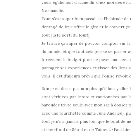
viens également d’accueillir chez moi des étu
Normandie.
Tout s’est super bien passé, j’ai l’habitude de
dérangé de leur offrir le gîte et le couvert (o
tout juste sorti du four!).
Je trouve ça super de pouvoir compter sur la g
du monde, et que tout cela puisse se passer a
forcément le budget pour se payer une semain
partager ses expériences et tisser des liens 
vous. Il est d’aileurs prévu que l’on se revoit c
Bon je ne dirais pas non plus qu’il faut y alle
sont vérifiées par le site et cautionnées par 
barouder toute seule avec mon sac à dos (et ma
avec une fourchette comme Julie Andrieu), pui
tout je n’irai jamais plus loin que le bout de 
street-food de Séoul et de Taipei 🙂 Faut bi