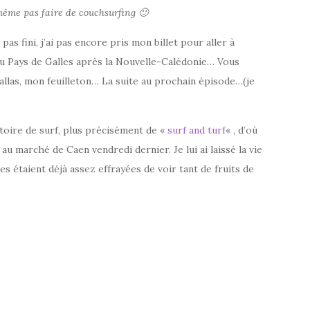
même pas faire de couchsurfing 🙂
as fini, j’ai pas encore pris mon billet pour aller à
s au Pays de Galles après la Nouvelle-Calédonie… Vous
allas, mon feuilleton… La suite au prochain épisode…(je
stoire de surf, plus précisément de «
surf and turf
« , d’où
u marché de Caen vendredi dernier. Je lui ai laissé la vie
s étaient déjà assez effrayées de voir tant de fruits de