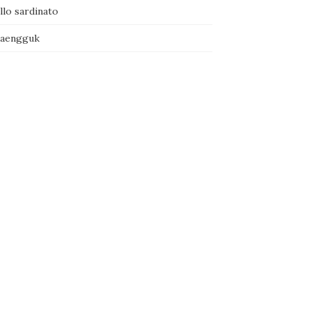
llo sardinato
naengguk