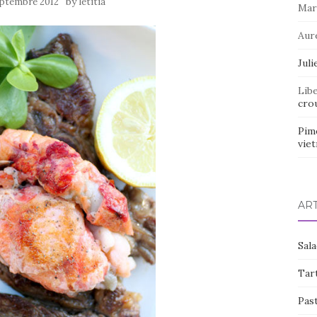
by
eptembre 2012
letitia
Mar
Aur
Juli
Lib
crou
Pim
vie
AR
Sal
Tart
Pas