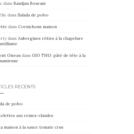
c
dans
Bandjan Bourani
élie
dans
Salada de polvo
ette
dans
Cornichons maison
erty
dans
Aubergines rôties à la chapelure
stillante
ent Oiseau
dans
GIO THU: pâté de tête à la
tnamienne
TICLES RÉCENTS
ada de polvo
elettes aux reines-claudes
ta maison à la sauce tomate crue