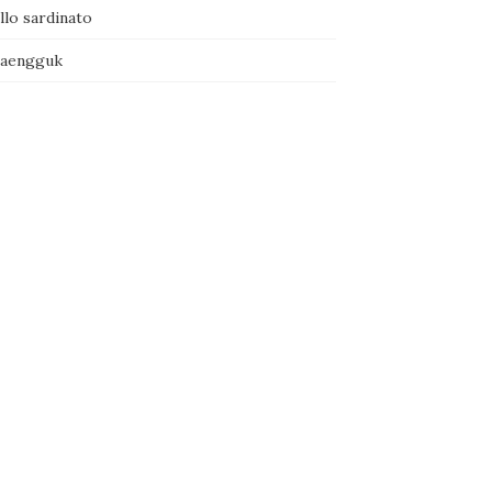
llo sardinato
naengguk