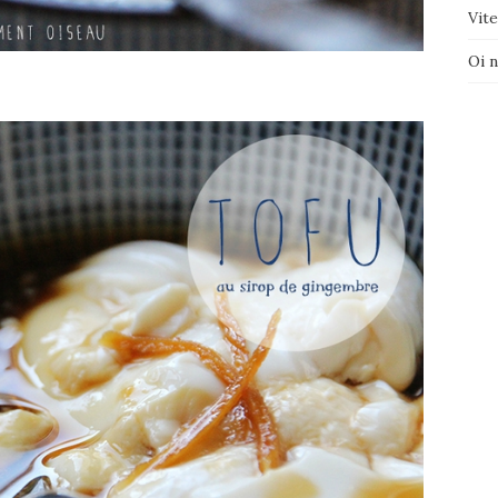
Vite
Oi 