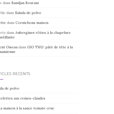
c
dans
Bandjan Bourani
élie
dans
Salada de polvo
ette
dans
Cornichons maison
erty
dans
Aubergines rôties à la chapelure
stillante
ent Oiseau
dans
GIO THU: pâté de tête à la
tnamienne
TICLES RÉCENTS
ada de polvo
elettes aux reines-claudes
ta maison à la sauce tomate crue