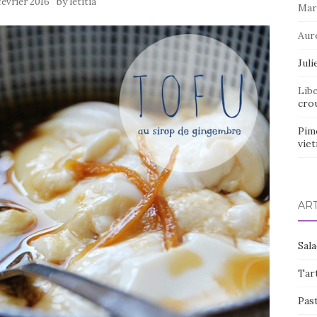
by
février 2016
letitia
Mar
Aur
Juli
Lib
crou
Pim
vie
AR
Sal
Tart
Pas