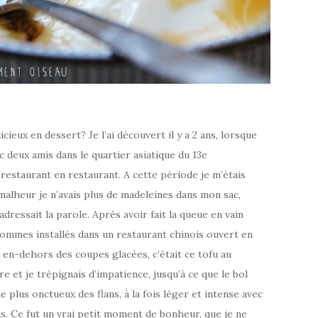
ux en dessert? Je l’ai découvert il y a 2 ans, lorsque
ec deux amis dans le quartier asiatique du 13e
estaurant en restaurant. A cette période je m’étais
malheur je n’avais plus de madeleines dans mon sac,
dressait la parole. Après avoir fait la queue en vain
sommes installés dans un restaurant chinois ouvert en
t, en-dehors des coupes glacées, c’était ce tofu au
 et je trépignais d’impatience, jusqu’à ce que le bol
le plus onctueux des flans, à la fois léger et intense avec
ais. Ce fut un vrai petit moment de bonheur, que je ne