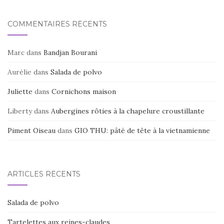
o
k
COMMENTAIRES RÉCENTS
Marc
dans
Bandjan Bourani
Aurélie
dans
Salada de polvo
Juliette
dans
Cornichons maison
Liberty
dans
Aubergines rôties à la chapelure croustillante
Piment Oiseau
dans
GIO THU: pâté de tête à la vietnamienne
ARTICLES RÉCENTS
Salada de polvo
Tartelettes aux reines-claudes