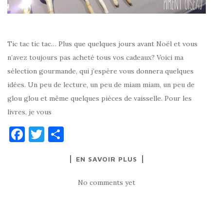
Tic tac tic tac… Plus que quelques jours avant Noël et vous
n’avez toujours pas acheté tous vos cadeaux? Voici ma
sélection gourmande, qui j’espère vous donnera quelques
idées. Un peu de lecture, un peu de miam miam, un peu de
glou glou et même quelques pièces de vaisselle. Pour les
livres, je vous
F
T
P
a
w
ar
EN SAVOIR PLUS
c
it
ta
e
te
g
No comments yet
b
r
er
o