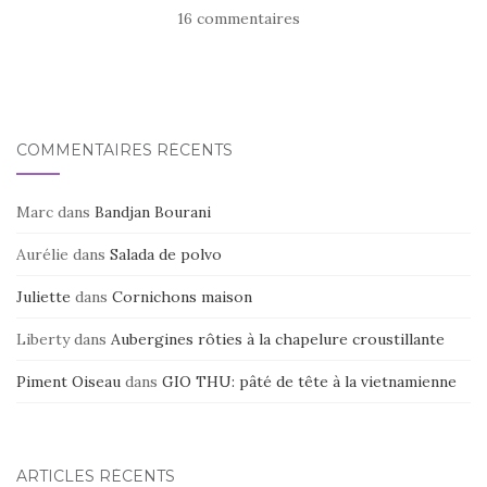
e
te
g
16 commentaires
b
r
er
o
o
k
COMMENTAIRES RÉCENTS
Marc
dans
Bandjan Bourani
Aurélie
dans
Salada de polvo
Juliette
dans
Cornichons maison
Liberty
dans
Aubergines rôties à la chapelure croustillante
Piment Oiseau
dans
GIO THU: pâté de tête à la vietnamienne
ARTICLES RÉCENTS