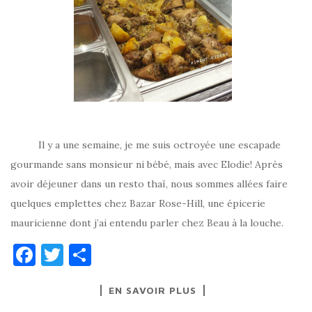
Il y a une semaine, je me suis octroyée une escapade
gourmande sans monsieur ni bébé, mais avec Elodie! Après
avoir déjeuner dans un resto thaï, nous sommes allées faire
quelques emplettes chez Bazar Rose-Hill, une épicerie
mauricienne dont j’ai entendu parler chez Beau à la louche.
F
T
P
a
w
ar
EN SAVOIR PLUS
c
it
ta