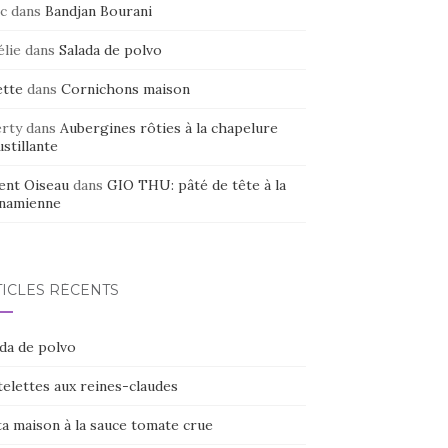
c
dans
Bandjan Bourani
élie
dans
Salada de polvo
ette
dans
Cornichons maison
erty
dans
Aubergines rôties à la chapelure
stillante
ent Oiseau
dans
GIO THU: pâté de tête à la
tnamienne
TICLES RÉCENTS
ada de polvo
elettes aux reines-claudes
ta maison à la sauce tomate crue