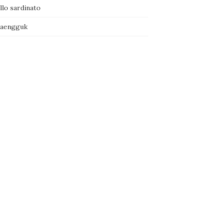
llo sardinato
naengguk