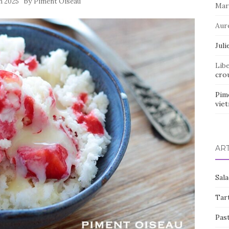
by
in 2025
Piment Oiseau
Mar
Aur
Juli
Lib
crou
Pim
vie
AR
Sal
Tart
Pas