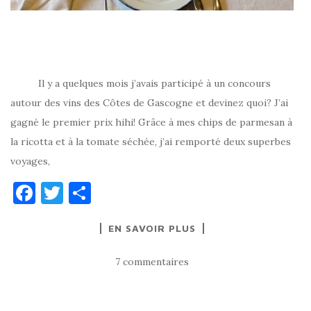
Il y a quelques mois j’avais participé à un concours
autour des vins des Côtes de Gascogne et devinez quoi? J’ai
gagné le premier prix hihi! Grâce à mes chips de parmesan à
la ricotta et à la tomate séchée, j’ai remporté deux superbes
voyages,
F
T
P
a
w
ar
EN SAVOIR PLUS
c
it
ta
e
te
g
7 commentaires
b
r
er
o