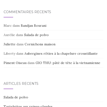
o
k
COMMENTAIRES RÉCENTS
Marc
dans
Bandjan Bourani
Aurélie
dans
Salada de polvo
Juliette
dans
Cornichons maison
Liberty
dans
Aubergines rôties à la chapelure croustillante
Piment Oiseau
dans
GIO THU: pâté de tête à la vietnamienne
ARTICLES RÉCENTS
Salada de polvo
Tartelettes aux reines-claudes