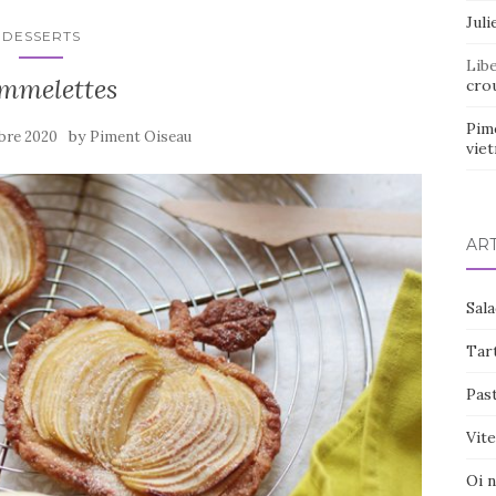
Juli
DESSERTS
Lib
mmelettes
crou
Pim
by
bre 2020
Piment Oiseau
vie
AR
Sal
Tart
Pas
Vite
Oi 