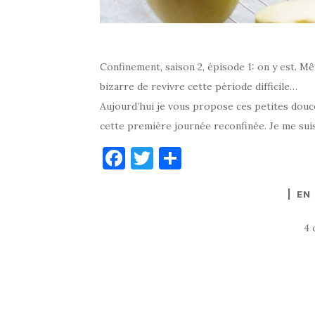
Confinement, saison 2, épisode 1: on y est. Mê
bizarre de revivre cette période difficile…
Aujourd’hui je vous propose ces petites douce
cette première journée reconfinée. Je me suis
F
T
P
a
w
ar
EN
c
it
ta
e
te
g
4 
b
r
er
o
o