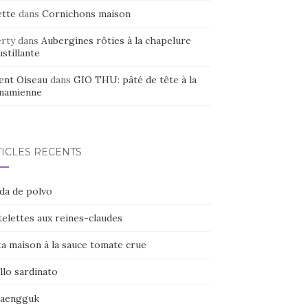
ette
dans
Cornichons maison
erty
dans
Aubergines rôties à la chapelure
stillante
ent Oiseau
dans
GIO THU: pâté de tête à la
tnamienne
TICLES RÉCENTS
ada de polvo
elettes aux reines-claudes
ta maison à la sauce tomate crue
llo sardinato
naengguk