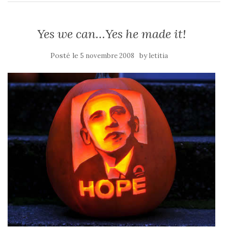
Yes we can…Yes he made it!
Posté le
by
5 novembre 2008
letitia