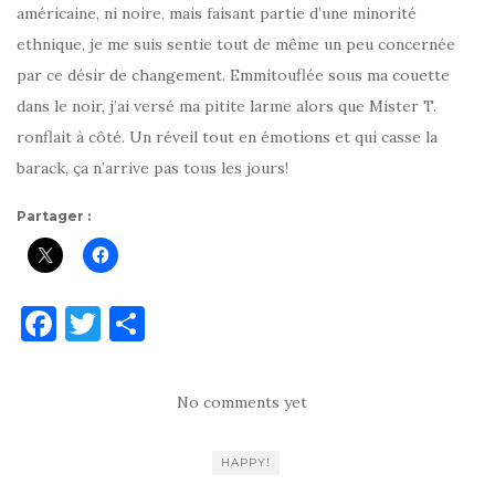
américaine, ni noire, mais faisant partie d’une minorité
ethnique, je me suis sentie tout de même un peu concernée
par ce désir de changement. Emmitouflée sous ma couette
dans le noir, j’ai versé ma pitite larme alors que Mister T.
ronflait à côté. Un réveil tout en émotions et qui casse la
barack, ça n’arrive pas tous les jours!
Partager :
F
T
P
a
w
ar
c
it
ta
No comments yet
e
te
g
b
r
er
HAPPY!