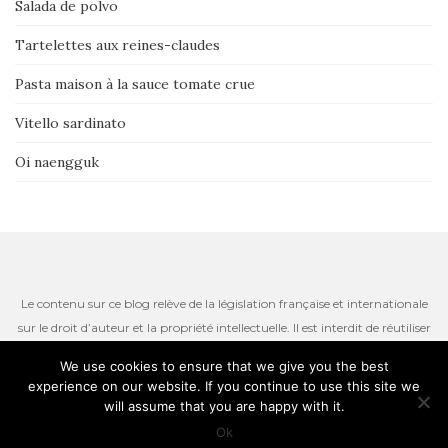
Salada de polvo
Tartelettes aux reines-claudes
Pasta maison à la sauce tomate crue
Vitello sardinato
Oi naengguk
Le contenu sur ce blog relève de la législation française et internationale
sur le droit d’auteur et la propriété intellectuelle. Il est interdit de réutiliser
ou de reproduire le contenu du site, incluant les textes, les photos ou
We use cookies to ensure that we give you the best
autres ressources iconographiques qui restent la propriété de l’auteur.
experience on our website. If you continue to use this site we
Thème par
Colorlib
. Propulsé par
WordPress
will assume that you are happy with it.
Ok