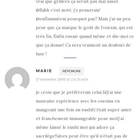
vrai que grillées ça serait pas mal aussi!
@Sabk c’est noté, j’y penserais!
@enflamméeui pourquoi pas? Mais j’ai un peu
peur que ça masque le goût de l’oursin, qui est
très fin. Enfin essaie quand même et dis-moi ce
que ça donne! Ca sera vraiment un donburi de
luxe !
MARIE
RÉPONDRE
17 novembre 2009 at 2 h 31 min
je crois que je préfèrerais celui là!j’ai une
mauvaise expérience avec les oursins en
mangeant une fois un sushi!c’était super amer
et franchement immangeable pour moi!j’ai
même laissé le sushi moi qui adore ça
sacrilège!!alors peut être qu’il n’était pas de