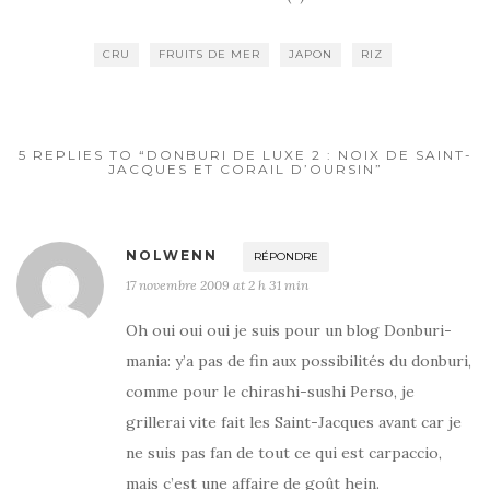
e
te
g
b
r
er
CRU
FRUITS DE MER
JAPON
RIZ
o
o
k
5 REPLIES TO “DONBURI DE LUXE 2 : NOIX DE SAINT-
JACQUES ET CORAIL D’OURSIN”
NOLWENN
RÉPONDRE
17 novembre 2009 at 2 h 31 min
Oh oui oui oui je suis pour un blog Donburi-
mania: y’a pas de fin aux possibilités du donburi,
comme pour le chirashi-sushi Perso, je
grillerai vite fait les Saint-Jacques avant car je
ne suis pas fan de tout ce qui est carpaccio,
mais c’est une affaire de goût hein.