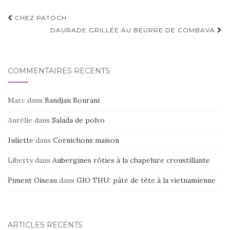
Navigation
CHEZ PATOCH
d'article
DAURADE GRILLÉE AU BEURRE DE COMBAVA
COMMENTAIRES RÉCENTS
Marc
dans
Bandjan Bourani
Aurélie
dans
Salada de polvo
Juliette
dans
Cornichons maison
Liberty
dans
Aubergines rôties à la chapelure croustillante
Piment Oiseau
dans
GIO THU: pâté de tête à la vietnamienne
ARTICLES RÉCENTS