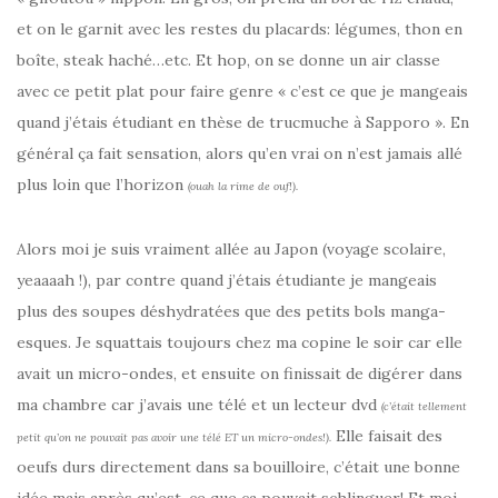
et on le garnit avec les restes du placards: légumes, thon en
boîte, steak haché…etc. Et hop, on se donne un air classe
avec ce petit plat pour faire genre « c’est ce que je mangeais
quand j’étais étudiant en thèse de trucmuche à Sapporo ». En
général ça fait sensation, alors qu’en vrai on n’est jamais allé
plus loin que l’horizon
(ouah la rime de ouf!).
Alors moi je suis vraiment allée au Japon (voyage scolaire,
yeaaaah !), par contre quand j’étais étudiante je mangeais
plus des soupes déshydratées que des petits bols manga-
esques. Je squattais toujours chez ma copine le soir car elle
avait un micro-ondes, et ensuite on finissait de digérer dans
ma chambre car j’avais une télé et un lecteur dvd
(c’était tellement
Elle faisait des
petit qu’on ne pouvait pas avoir une télé ET un micro-ondes!).
oeufs durs directement dans sa bouilloire, c’était une bonne