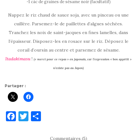
-1 càc de graines de sésame noir (facultatif)
Nappez le riz chaud de sauce soja, avec un pinceau ou une
cuillère. Parsemez-le de paillettes d’algues séchées.
Tranchez les noix de saint-jacques en fines lamelles, dans
l’épaisseur. Disposez-les en rosace sur le riz. Déposez le
corail d’oursin au centre et parsemez de sésame.
Itadakimasu
!
(« merci pour ce repas » en japonais, car l’expression « bon appétit »
n’existe pas au Japon)
Partager :
F
T
P
a
w
ar
c
it
ta
Commentaires (5)