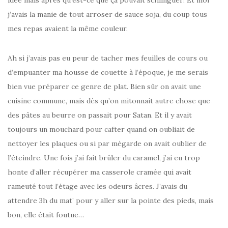
idée mais après qu’est-ce que ça pouvait schlinguer! Et moi
j’avais la manie de tout arroser de sauce soja, du coup tous
mes repas avaient la même couleur.
Ah si j’avais pas eu peur de tacher mes feuilles de cours ou
d’empuanter ma housse de couette à l’époque, je me serais
bien vue préparer ce genre de plat. Bien sûr on avait une
cuisine commune, mais dès qu’on mitonnait autre chose que
des pâtes au beurre on passait pour Satan. Et il y avait
toujours un mouchard pour cafter quand on oubliait de
nettoyer les plaques ou si par mégarde on avait oublier de
l’éteindre. Une fois j’ai fait brûler du caramel, j’ai eu trop
honte d’aller récupérer ma casserole cramée qui avait
rameuté tout l’étage avec les odeurs âcres. J’avais du
attendre 3h du mat’ pour y aller sur la pointe des pieds, mais
bon, elle était foutue…