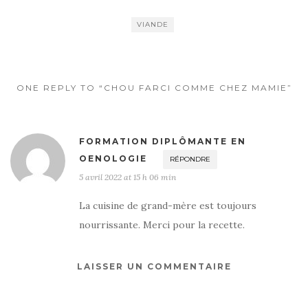
e
te
g
b
r
er
VIANDE
o
o
k
ONE REPLY TO “CHOU FARCI COMME CHEZ MAMIE”
FORMATION DIPLÔMANTE EN
OENOLOGIE
RÉPONDRE
5 avril 2022 at 15 h 06 min
La cuisine de grand-mère est toujours
nourrissante. Merci pour la recette.
LAISSER UN COMMENTAIRE