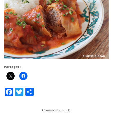
Partager :
F
T
P
a
w
ar
c
it
ta
Commentaire (1)