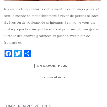
Je sais, les températures ont remonté ces derniers jours, et
tout le monde se met subitement à rêver de petites salades
légères ou de rouleaux de printemps. Ben moi je vous dis
qu’il n’y a pas besoin qu’il fasse froid pour manger un gratin!
Surtout des endives gratinées au jambon avec plein de
fromage et,
F
T
P
a
w
ar
EN SAVOIR PLUS
c
it
ta
e
te
g
5 commentaires
b
r
er
o
o
k
COMMENTAIRES RÉCENTS