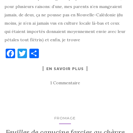
pour plusieurs raisons: d’une, mes parents n’en mangeaient
jamais, de deux, ça ne pousse pas en Nouvelle-Calédonie (du
moins, je n’en ai jamais vus en culture locale là-bas et ceux
qui étaient importés donnaient moyennement envie avec leur
pétales tout flétris) et enfin, je trouve
F
T
P
a
w
ar
EN SAVOIR PLUS
c
it
ta
e
te
g
1 Commentaire
b
r
er
o
o
k
FROMAGE
Feuilles de capucine farcies au chèvre