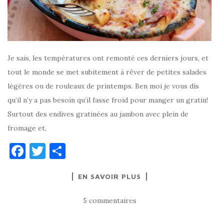
Je sais, les températures ont remonté ces derniers jours, et
tout le monde se met subitement à rêver de petites salades
légères ou de rouleaux de printemps. Ben moi je vous dis
qu’il n’y a pas besoin qu’il fasse froid pour manger un gratin!
Surtout des endives gratinées au jambon avec plein de
fromage et,
F
T
P
a
w
ar
EN SAVOIR PLUS
c
it
ta
e
te
g
5 commentaires
b
r
er