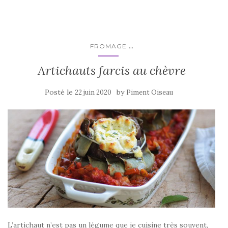
b
r
er
o
o
k
...
FROMAGE
Artichauts farcis au chèvre
Posté le
by
22 juin 2020
Piment Oiseau
L’artichaut n’est pas un légume que je cuisine très souvent,