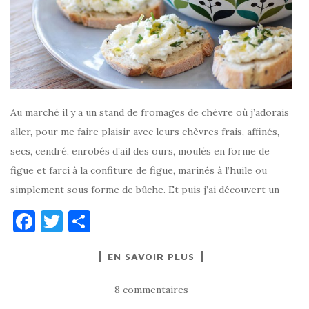
Au marché il y a un stand de fromages de chèvre où j’adorais
aller, pour me faire plaisir avec leurs chèvres frais, affinés,
secs, cendré, enrobés d’ail des ours, moulés en forme de
figue et farci à la confiture de figue, marinés à l’huile ou
simplement sous forme de bûche. Et puis j’ai découvert un
F
T
P
a
w
ar
EN SAVOIR PLUS
c
it
ta
e
te
g
8 commentaires