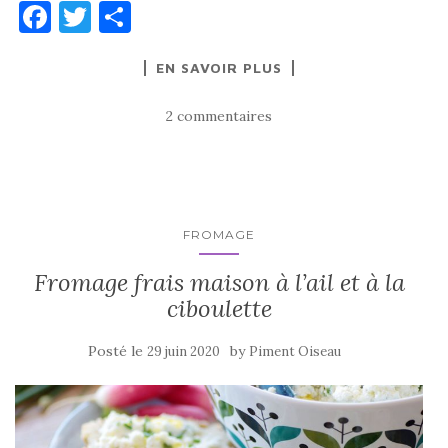
F
T
P
a
w
ar
EN SAVOIR PLUS
c
it
ta
e
te
g
2 commentaires
b
r
er
o
o
k
FROMAGE
Fromage frais maison à l’ail et à la
ciboulette
Posté le
by
29 juin 2020
Piment Oiseau