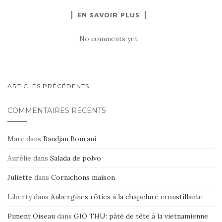
a
w
ar
EN SAVOIR PLUS
c
it
ta
e
te
g
No comments yet
b
r
er
o
o
NAVIGATION
ARTICLES PRÉCÉDENTS
k
AU
COMMENTAIRES RÉCENTS
SEIN
DES
Marc
dans
Bandjan Bourani
ARTICLES
Aurélie
dans
Salada de polvo
Juliette
dans
Cornichons maison
Liberty
dans
Aubergines rôties à la chapelure croustillante
Piment Oiseau
dans
GIO THU: pâté de tête à la vietnamienne