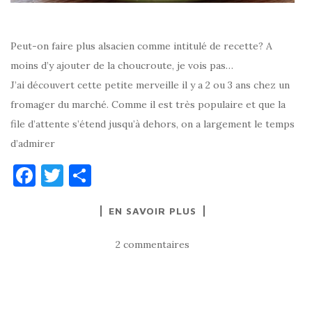
Peut-on faire plus alsacien comme intitulé de recette? A
moins d’y ajouter de la choucroute, je vois pas…
J’ai découvert cette petite merveille il y a 2 ou 3 ans chez un
fromager du marché. Comme il est très populaire et que la
file d’attente s’étend jusqu’à dehors, on a largement le temps
d’admirer
F
T
P
a
w
ar
EN SAVOIR PLUS
c
it
ta
e
te
g
2 commentaires
b
r
er
o
o