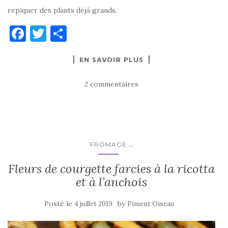
repiquer des plants déjà grands.
F
T
P
a
w
ar
EN SAVOIR PLUS
c
it
ta
e
te
g
2 commentaires
b
r
er
o
o
k
...
FROMAGE
Fleurs de courgette farcies à la ricotta
et à l’anchois
Posté le
by
4 juillet 2019
Piment Oiseau