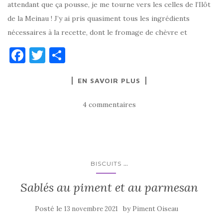
attendant que ça pousse, je me tourne vers les celles de l’Ilôt
de la Meinau ! J’y ai pris quasiment tous les ingrédients
nécessaires à la recette, dont le fromage de chèvre et
F
T
P
a
w
ar
EN SAVOIR PLUS
c
it
ta
e
te
g
4 commentaires
b
r
er
o
o
k
...
BISCUITS
Sablés au piment et au parmesan
Posté le
by
13 novembre 2021
Piment Oiseau