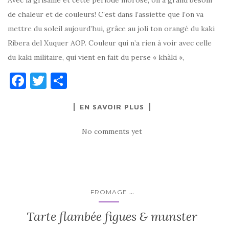
Avec la grisaille et cette période morose, on a grand besoin
de chaleur et de couleurs! C’est dans l’assiette que l’on va
mettre du soleil aujourd’hui, grâce au joli ton orangé du kaki
Ribera del Xuquer AOP. Couleur qui n’a rien à voir avec celle
du kaki militaire, qui vient en fait du perse « khàki »,
F
T
P
a
w
ar
EN SAVOIR PLUS
c
it
ta
e
te
g
No comments yet
b
r
er
o
o
k
...
FROMAGE
Tarte flambée figues & munster