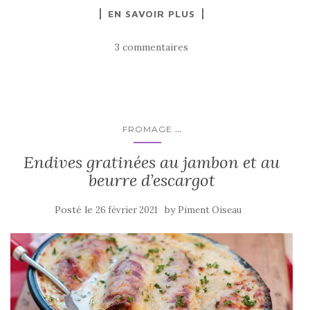
a
w
ar
EN SAVOIR PLUS
c
it
ta
e
te
g
3 commentaires
b
r
er
o
o
k
...
FROMAGE
Endives gratinées au jambon et au
beurre d’escargot
Posté le
by
26 février 2021
Piment Oiseau