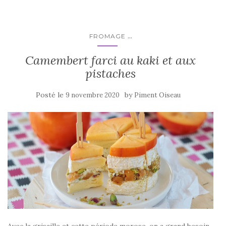
o
o
k
...
FROMAGE
Camembert farci au kaki et aux
pistaches
Posté le
by
9 novembre 2020
Piment Oiseau