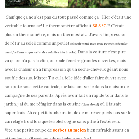
Sauf que ça ne s’est pas du tout passé comme ça ! Hier c’était une
véritable fournaise! Le thermomètre affichait
38,5 °C
!!! C’était
plus un thermomètre, mais un thermostat… J’avais l’impression
de rôtir au soleil comme un poulet
(si seulement mon gras pouvait s’écouler
Dans la voiture c’est pire,
aussi facilement que celui des volailles à la broche).
vu qu’on n’a pas la clim, on roule fenêtre grandes ouvertes, mais
avec la chaleur on a l’impression qu’un sèche-cheveux géant nous
souffle dessus.
Mister T a eu la folle idée d’aller faire du vtt
avec
son pote
sous cette canicule, me laissant seule dans la maison de
campagne de ses parents. Après avoir fait un rapide tour dans le
jardin, j’ai du me réfugier dans la cuisine
où il faisait
(tiens donc!)
super frais. Ah ce petit bonheur simple de marcher pieds nus sur le
carrelage froid lorsque le soleil cogne sans pitié à l’extérieur…
Vite, une petite coupe de
sorbet au melon
bien rafraîchissant en
attendant qu’il revienne de sa balade en vélo !