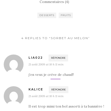
Commentaires (4)
e
te
g
b
r
er
DESSERTS
FRUITS
o
o
k
4 REPLIES TO “SORBET AU MELON”
LIA022
RÉPONDRE
21 août 2009 at 16 h 11 min
j’en veux je créve de chaud!!
KALICE
RÉPONDRE
21 août 2009 at 16 h 11 min
Il est trop mimi ton bol assorti à ta bannière !