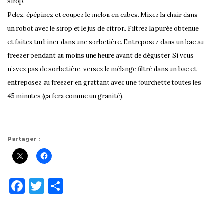
sirop.
Pelez, épépinez et coupez le melon en cubes. Mixez la chair dans
un robot avec le sirop et le jus de citron. Filtrez la purée obtenue
et faites turbiner dans une sorbetière. Entreposez dans un bac au
freezer pendant au moins une heure avant de déguster. Si vous
n’avez pas de sorbetière, versez le mélange filtré dans un bac et
entreposez au freezer en grattant avec une fourchette toutes les
45 minutes (ça fera comme un granité).
Partager :
F
T
P
a
w
ar
c
it
ta