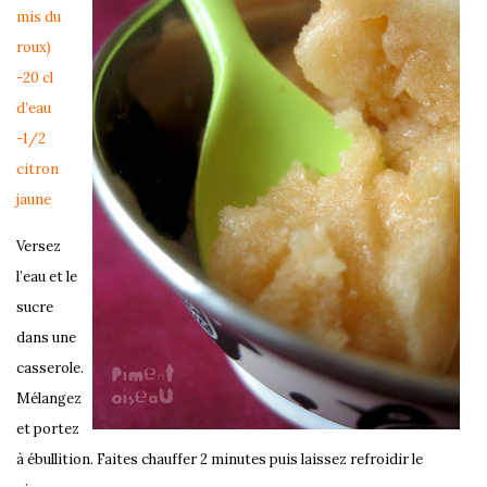
mis du
roux)
-20 cl
d’eau
-1/2
citron
jaune
Versez
l’eau et le
sucre
dans une
casserole.
Mélangez
et portez
à ébullition. Faites chauffer 2 minutes puis laissez refroidir le