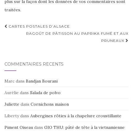
plus sur la façon dont les données de vos commentaires sont
traitées
.
Navigation
CARTES POSTALES D’ALSACE
d'article
RAGOÛT DE PÂTISSON AU PAPRIKA FUMÉ ET AUX
PRUNEAUX
COMMENTAIRES RÉCENTS
Marc
dans
Bandjan Bourani
Aurélie
dans
Salada de polvo
Juliette
dans
Cornichons maison
Liberty
dans
Aubergines rôties à la chapelure croustillante
Piment Oiseau
dans
GIO THU: pâté de tête à la vietnamienne