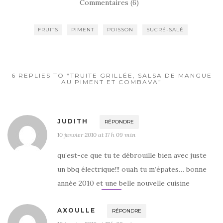
Commentaires (6)
e
te
g
b
r
er
FRUITS
PIMENT
POISSON
SUCRÉ-SALÉ
o
o
k
6 REPLIES TO “TRUITE GRILLÉE, SALSA DE MANGUE
AU PIMENT ET COMBAVA”
JUDITH
RÉPONDRE
10 janvier 2010 at 17 h 09 min
qu’est-ce que tu te débrouille bien avec juste
un bbq électrique!!! ouah tu m’épates… bonne
année 2010 et une belle nouvelle cuisine
AXOULLE
RÉPONDRE