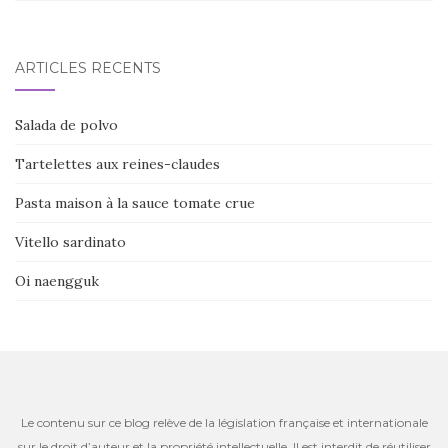
ARTICLES RÉCENTS
Salada de polvo
Tartelettes aux reines-claudes
Pasta maison à la sauce tomate crue
Vitello sardinato
Oi naengguk
Le contenu sur ce blog relève de la législation française et internationale
sur le droit d’auteur et la propriété intellectuelle. Il est interdit de réutiliser