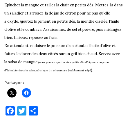
Epluchez la mangue et taillez la chair en petits dés. Mettez-la dans
un saladier et arrosez-la de jus de citron pour ne pas qu’elle
s’oxyde. Ajoutez le piment en petits dés, la menthe ciselée, l’huile
d’olive et le combava. Assaisonnez de sel et poivre, puis mélangez
bien. Laissez reposez au frais.
En attendant, enduisez le poisson d’un chouïa d’huile d’olive et
faites-le dorer des deux côtés sur un gril bien chaud. Servez avec
la salsa de mangue
(vous pouvez ajouter des petits dés d’oignon rouge ou
).
d’échalote dans la salsa, ainsi que du gingembre fraîchement râpé
Partager :
F
T
P
a
w
ar
c
it
ta