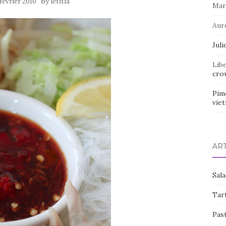
by
 février 2010
letitia
Mar
Aur
Juli
Lib
crou
Pim
vie
AR
Sal
Tart
Pas