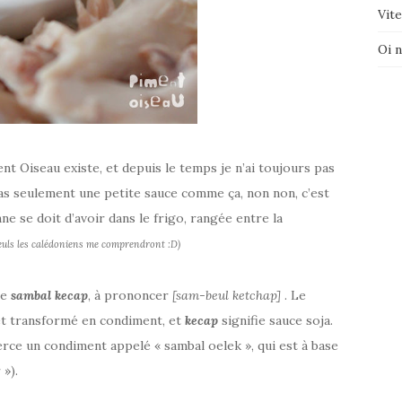
Vite
Oi 
nt Oiseau existe, et depuis le temps je n’ai toujours pas
pas seulement une petite sauce comme ça, non non, c’est
e se doit d’avoir dans le frigo, rangée entre la
euls les calédoniens me comprendront :D)
ée
sambal kecap
, à prononcer
[sam-beul ketchap]
. Le
et transformé en condiment, et
kecap
signifie sauce soja.
rce un condiment appelé « sambal oelek », qui est à base
 »).