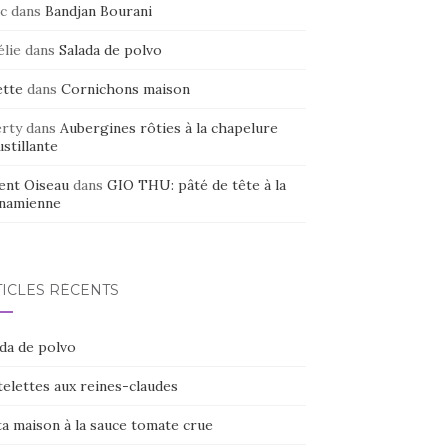
c
dans
Bandjan Bourani
élie
dans
Salada de polvo
ette
dans
Cornichons maison
erty
dans
Aubergines rôties à la chapelure
stillante
ent Oiseau
dans
GIO THU: pâté de tête à la
tnamienne
TICLES RÉCENTS
ada de polvo
elettes aux reines-claudes
ta maison à la sauce tomate crue