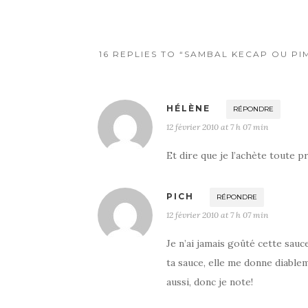
o
k
16 REPLIES TO “SAMBAL KECAP OU PI
HÉLÈNE
RÉPONDRE
12 février 2010 at 7 h 07 min
Et dire que je l’achète toute p
PICH
RÉPONDRE
12 février 2010 at 7 h 07 min
Je n’ai jamais goûté cette sauc
ta sauce, elle me donne diablem
aussi, donc je note!