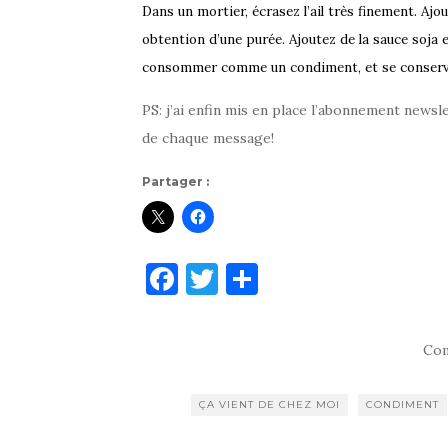
Dans un mortier, écrasez l’ail très finement. Ajou
obtention d’une purée. Ajoutez de la sauce soja e
consommer comme un condiment, et se conserve 
PS: j’ai enfin mis en place l’abonnement newsl
de chaque message!
Partager :
F
T
P
a
w
ar
c
it
ta
Com
e
te
g
b
r
er
ÇA VIENT DE CHEZ MOI
CONDIMENT
o