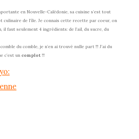
ortante en Nouvelle-Calédonie, sa cuisine s’est tout
culinaire de l’île. Je connais cette recette par coeur, on
 il faut seulement 4 ingrédients: de l’ail, du sucre, du
mble du comble, je n’en ai trouvé nulle part !!! J’ai du
ue c’est un
complot
!!!
yo:
ienne