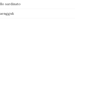
llo sardinato
naengguk