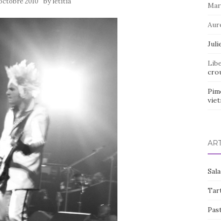
by
octobre 2010
letitia
Mar
Aur
Juli
Lib
crou
Pim
vie
AR
Sal
Tart
Pas