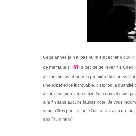
Cette année je n’ai pas pu m’empêcher d’ouvrir
-M-
de ma faute si
a décidé de revenir à Caen le
Je l’ai découvert pour la première fois en avril, d
une expérience incroyable, c’est fou la quantité d
Je suis toujours admirative face aux artistes qui
à la fin sans aucune fausse note. Je vous recom
vous n’êtes pas un fan. C’est une vraie cure de j
ans (hum hum)!