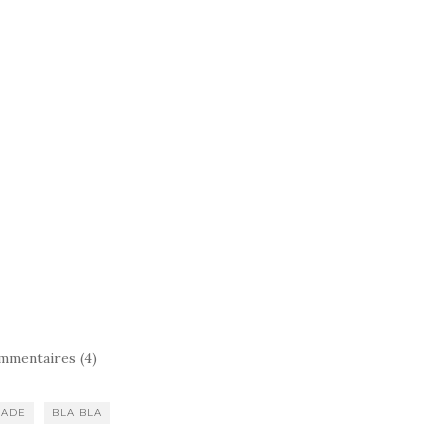
mmentaires (4)
LADE
BLA BLA