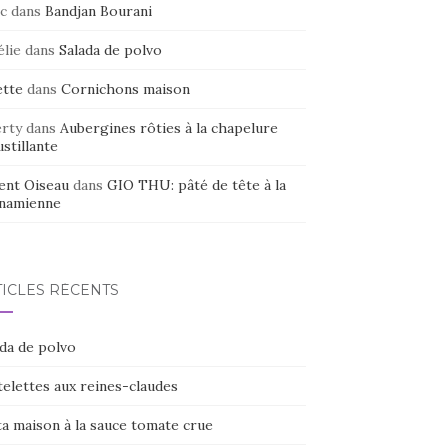
c
dans
Bandjan Bourani
élie
dans
Salada de polvo
ette
dans
Cornichons maison
erty
dans
Aubergines rôties à la chapelure
stillante
ent Oiseau
dans
GIO THU: pâté de tête à la
tnamienne
TICLES RÉCENTS
ada de polvo
elettes aux reines-claudes
ta maison à la sauce tomate crue