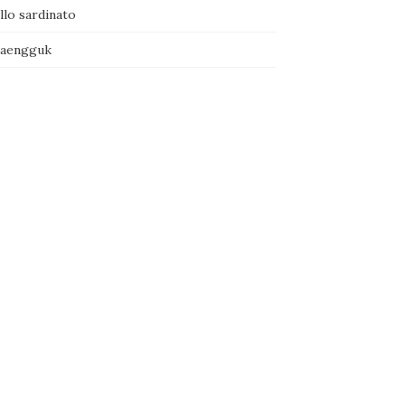
llo sardinato
naengguk