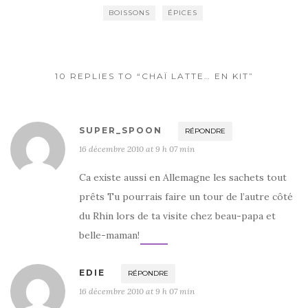
b
r
er
BOISSONS
ÉPICES
o
o
k
10 REPLIES TO “CHAÏ LATTE… EN KIT”
SUPER_SPOON
RÉPONDRE
16 décembre 2010 at 9 h 07 min
Ca existe aussi en Allemagne les sachets tout
prêts Tu pourrais faire un tour de l’autre côté
du Rhin lors de ta visite chez beau-papa et
belle-maman!
EDIE
RÉPONDRE
16 décembre 2010 at 9 h 07 min