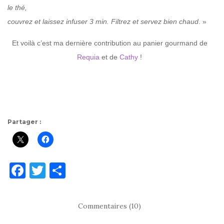
le thé,
couvrez et laissez infuser 3 min. Filtrez et servez bien chaud
. »
Et voilà c’est ma dernière contribution au panier gourmand de
Requia
et de
Cathy
!
Partager :
F
T
P
a
w
ar
c
it
ta
Commentaires (10)
e
te
g