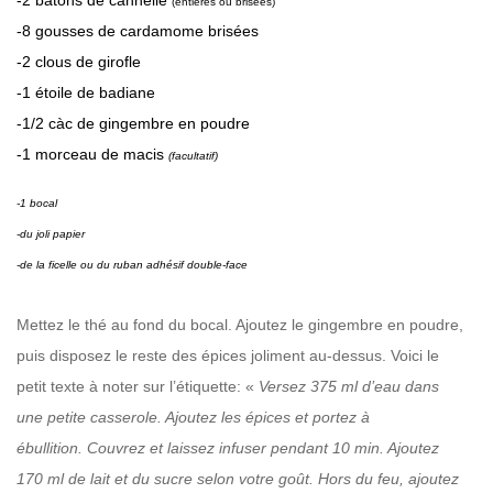
-2 bâtons de cannelle
(entières ou brisées)
-8 gousses de cardamome brisées
-2 clous de girofle
-1 étoile de badiane
-1/2 càc de gingembre en poudre
-1 morceau de macis
(facultatif)
-1 bocal
-du joli papier
-de la ficelle ou du ruban adhésif double-face
Mettez le thé au fond du bocal. Ajoutez le gingembre en poudre,
puis disposez le reste des épices joliment au-dessus. Voici le
petit texte à noter sur l’étiquette: «
Versez 375 ml d’eau dans
une petite casserole. Ajoutez les épices et portez à
ébullition. Couvrez et laissez infuser pendant 10 min. Ajoutez
170 ml de lait et du sucre selon votre goût. Hors du feu, ajoutez