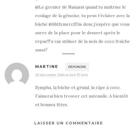
@Le grenier de Nanasui quand tu maîtrise le
roulage de la génoise, tu peux t’éclater avec la
bûche @lilith:merci!Dis donc,j’espère que vous
aurez de la place pour le dessert après le
repas!Tu vas utiliser de la noix de coco fraîche
aussi?
MARTINE
RÉPONDRE
20 décembre 2010 at 14 h 57 min
Sympha, la bûche et génial, la râpe à coco.
J’aimerai bien trouver cet ustensile. A bientôt
et bonnes fêtes.
LAISSER UN COMMENTAIRE