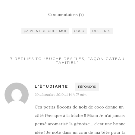
a
w
ar
c
it
ta
Commentaires (7)
e
te
g
b
r
er
ÇA VIENT DE CHEZ MOI
COCO
DESSERTS
o
o
k
7 REPLIES TO “BÛCHE DES ÎLES, FAÇON GÂTEAU
TAHITIEN”
L'ÉTUDIANTE
RÉPONDRE
20 décembre 2010 at 14 h 57 min
Ces petits flocons de noix de coco donne un
côté féérique à la bûche !! Miam Je n’ai jamais
pensé aromatisé la génoise… c’est une bonne
idée ! Je note dans un coin de ma tête pour la