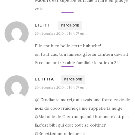
waouh c’est superbe et facile à faire en plus je
vote!
LILITH
RÉPONDRE
20 décembre 2010 at 14 h 57 min
Elle est bien belle cette bubuche!
en tout cas, ton fameux gâteau tahitien devrait
être sur notre table familiale le soir du 24!
LÉTITIA
RÉPONDRE
20 décembre 2010 at 14 h 57 min
@l’Etudiante:merci,oui j’avais une forte envie de
noix de coco fraîche,ça me rappelle la neige
@Ma bulle de G:et oui quand l’homme n’est pas
là,c’est bibi qui doit tout se coltiner
@Recettedumonde:merci!