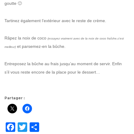
goutte 🙂
Tartinez également l’extérieur avec le reste de crème.
Râpez la noix de coco
(essayez vraiment avec de la noix de coco fraîche,c’est
et parsemez-en la bûche.
meilleur)
Entreposez la bûche au frais jusqu’au moment de servir. Enfin
s’il vous reste encore de la place pour le dessert…
Partager :
F
T
P