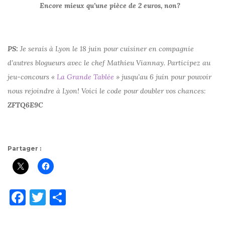
Encore mieux qu’une pièce de 2 euros, non?
PS:
Je serais à Lyon le 18 juin pour cuisiner en compagnie
d’autres blogueurs avec le chef Mathieu Viannay. Participez au
jeu-concours «
La Grande Tablée
»
jusqu’au 6 juin pour pouvoir
nous rejoindre à Lyon! Voici le code pour doubler vos chances:
ZFTQ6E9C
Partager :
F
T
P
a
w
ar