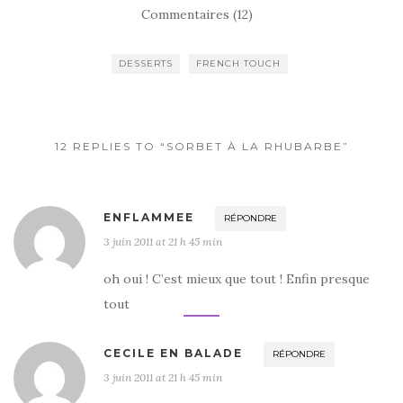
c
it
ta
Commentaires (12)
e
te
g
b
r
er
DESSERTS
FRENCH TOUCH
o
o
k
12 REPLIES TO “SORBET À LA RHUBARBE”
ENFLAMMEE
RÉPONDRE
3 juin 2011 at 21 h 45 min
oh oui ! C’est mieux que tout ! Enfin presque
tout
CECILE EN BALADE
RÉPONDRE
3 juin 2011 at 21 h 45 min