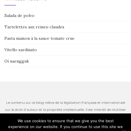
Salada de polvo
Tartelettes aux reines-claudes
Pasta maison à la sauce tomate crue
Vitello sardinato
Oi naengguk
Le contenu sur ce blog relève de la législation française et internationale
sur le droit d’auteur et la propriété intellectuelle. Il est interdit de réutiliser
ou de reproduire le contenu du site, incluant les textes, les photos ou
We use cookies to ensure that we give you the best
autres ressources iconographiques qui restent la propriété de l’auteur.
experience on our website. If you continue to use this site we
Thème par
Colorlib
. Propulsé par
WordPress