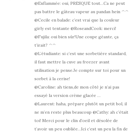
@Enflammée: oui, PRESQUE tout…Ca ne peut
pas battre le gâteau vapeur au pandan hein ^^
@Cecile en balade: c’est vrai que la couleur
girly est tentante @RoseandCook: merci!
@Fujila: oui bien sûr!Une coupe géante, ça
t’irait? ^^
@L’étudiante: si c’est une sorbetière standard,
il faut mettre la cuve au freezer avant
utilisation je pense.Je compte sur toi pour un
sorbet à la cerise!
@Caroline: ah tiens,de mon côté je n’ai pas
essayé la version crème glacée …
@Laurent: haha, prépare plutôt un petit bol, il
ne m’en reste plus beaucoup @Cathy: ah c’était
toi! Merci pour le clin d’oeil et désolée de
t’avoir un peu oubliée…Ici c’est un peu la fin de