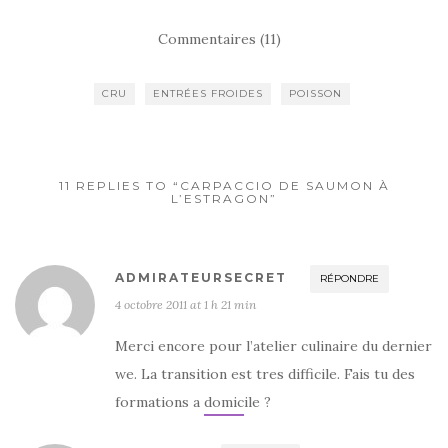
c
it
ta
Commentaires (11)
e
te
g
b
r
er
CRU
ENTRÉES FROIDES
POISSON
o
o
k
11 REPLIES TO “CARPACCIO DE SAUMON À
L’ESTRAGON”
ADMIRATEURSECRET
RÉPONDRE
4 octobre 2011 at 1 h 21 min
Merci encore pour l’atelier culinaire du dernier
we. La transition est tres difficile. Fais tu des
formations a domicile ?