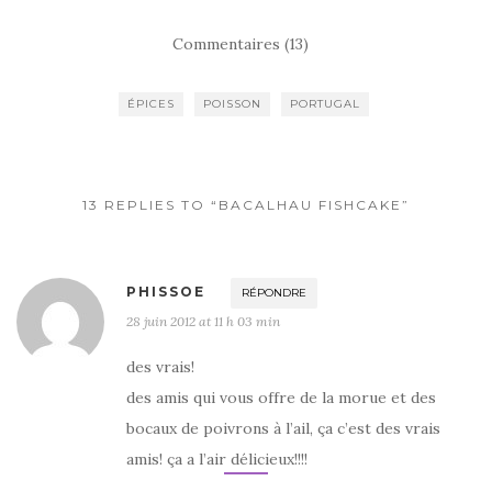
a
w
ar
c
it
ta
Commentaires (13)
e
te
g
b
r
er
ÉPICES
POISSON
PORTUGAL
o
o
k
13 REPLIES TO “BACALHAU FISHCAKE”
PHISSOE
RÉPONDRE
28 juin 2012 at 11 h 03 min
des vrais!
des amis qui vous offre de la morue et des
bocaux de poivrons à l’ail, ça c’est des vrais
amis! ça a l’air délicieux!!!!