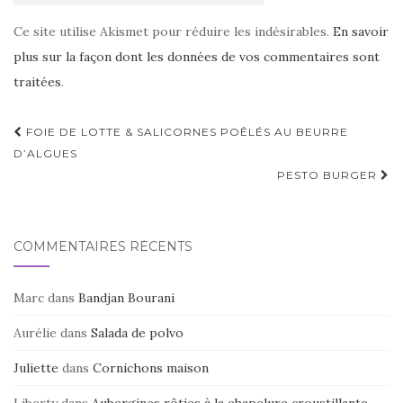
Ce site utilise Akismet pour réduire les indésirables.
En savoir
plus sur la façon dont les données de vos commentaires sont
traitées
.
Navigation
FOIE DE LOTTE & SALICORNES POÊLÉS AU BEURRE
d'article
D’ALGUES
PESTO BURGER
COMMENTAIRES RÉCENTS
Marc
dans
Bandjan Bourani
Aurélie
dans
Salada de polvo
Juliette
dans
Cornichons maison
Liberty
dans
Aubergines rôties à la chapelure croustillante