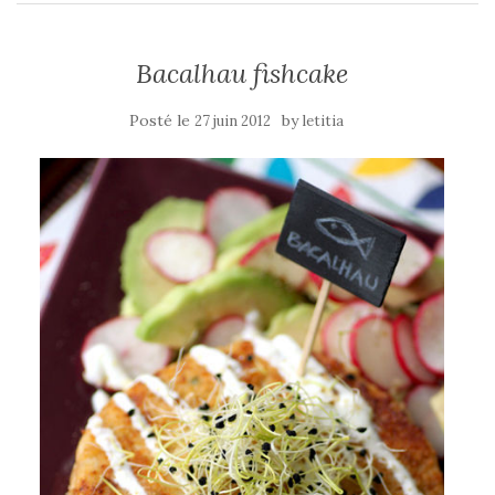
Bacalhau fishcake
Posté le
by
27 juin 2012
letitia