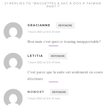
k
21 REPLIES TO “BAGUETTES & SAC À DOS À TAÏWAN:
PART 1”
GRACIANNE
RÉPONDRE
7 mars 2013 at 11 h 47 min
Non mais c’est quoi ce teasing insupportable?
LETITIA
RÉPONDRE
7 mars 2013 at 11 h 47 min
C’est parce que la suite est seulement en cours
d’écriture
NONO67
RÉPONDRE
7 mars 2013 at 11 h 47 min