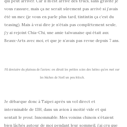
qui peut arriver. Car il m’est arrivé des trucs, sans gravité je
vous rassure, mais ça ne serait sûrement pas arrivé si j’avais
été un mec (je vous en parle plus tard, tintintin ça c’est du
teasing). Mais à vrai dire je n’étais pas complètement seule,
j’y ai rejoint Chia-Chi, une amie taïwanaise qui était aux
Beaux-Arts avec moi, et que je n’avais pas revue depuis 7 ans.
Fil dentaire du plateau de l’avion: on dirait les petites scies des lutins
qu’on met sur
les bûches de Noël un peu kitsch.
Je débarque donc à Taipei après un vol direct et
interminable de 13H, dans un avion à moitié vide et qui
sentait le
prout
. Innommable. Mes voisins chinois s’étaient
bien lâchés autour de moi pendant leur sommeil, j’ai cru que