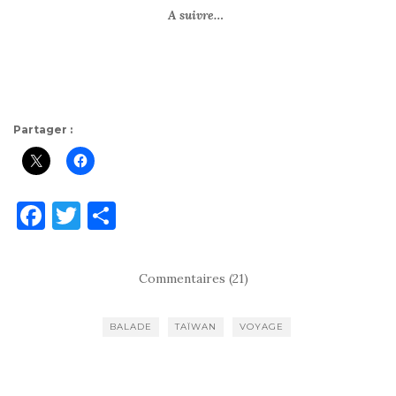
A suivre…
Partager :
F
T
P
a
w
ar
c
it
ta
Commentaires (21)
e
te
g
b
r
er
BALADE
TAÏWAN
VOYAGE
o
o