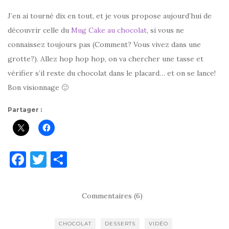
J’en ai tourné dix en tout, et je vous propose aujourd’hui de
découvrir celle du
Mug Cake au chocolat
, si vous ne
connaissez toujours pas (Comment? Vous vivez dans une
grotte?). Allez hop hop hop, on va chercher une tasse et
vérifier s’il reste du chocolat dans le placard… et on se lance!
Bon visionnage 🙂
Partager :
F
T
P
a
w
ar
c
it
ta
Commentaires (6)
e
te
g
b
r
er
CHOCOLAT
DESSERTS
VIDÉO