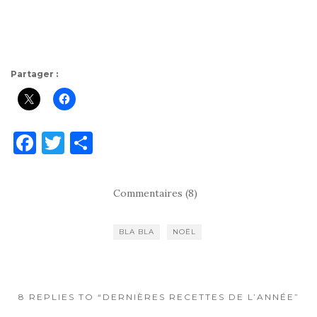
Partager :
F
T
P
a
w
ar
c
it
ta
Commentaires (8)
e
te
g
b
r
er
BLA BLA
NOËL
o
o
k
8 REPLIES TO “DERNIÈRES RECETTES DE L’ANNÉE”