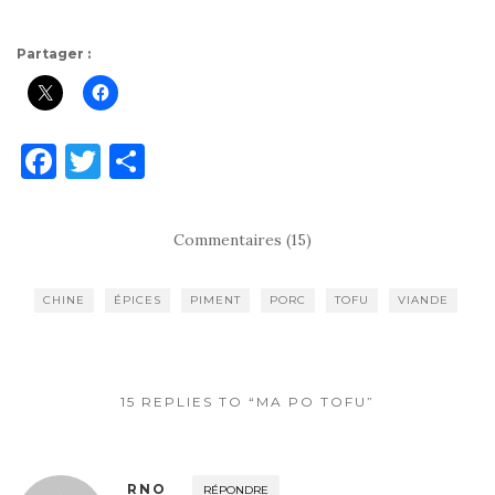
Partager :
F
T
P
a
w
ar
c
it
ta
Commentaires (15)
e
te
g
b
r
er
CHINE
ÉPICES
PIMENT
PORC
TOFU
VIANDE
o
o
k
15 REPLIES TO “MA PO TOFU”
RNO
RÉPONDRE