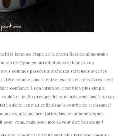
 la fameuse étape de la diversification alimentaire!
ouillon de légumes introduit dans le biberon en
te nous sommes passées aux choses sérieuses avec les
 la tête comme jamais, entre les conseils des livres, ceux
aire confiance à son intuition, c’est bien plus simple
oulettes (enfin presque, les épinards c’est pas trop ça),
té qu’elle rentrait enfin dans la courbe de croissance!
’ai mise sur la balance, j’attendais ce moment depuis
l pour vous, mais pour moi ça veut dire beaucoup !
s que je pourrai lui mitonner plus tard pour ajouter