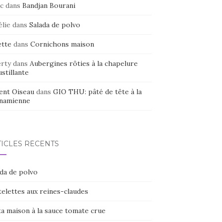
c
dans
Bandjan Bourani
élie
dans
Salada de polvo
ette
dans
Cornichons maison
erty
dans
Aubergines rôties à la chapelure
stillante
ent Oiseau
dans
GIO THU: pâté de tête à la
tnamienne
TICLES RÉCENTS
ada de polvo
elettes aux reines-claudes
ta maison à la sauce tomate crue