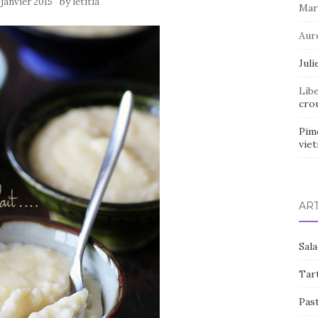
by
 janvier 2015
letitia
Mar
Aur
Juli
Lib
crou
Pim
vie
AR
Sal
Tart
Pas