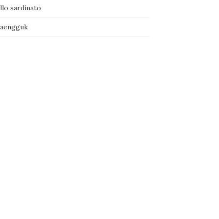
llo sardinato
naengguk