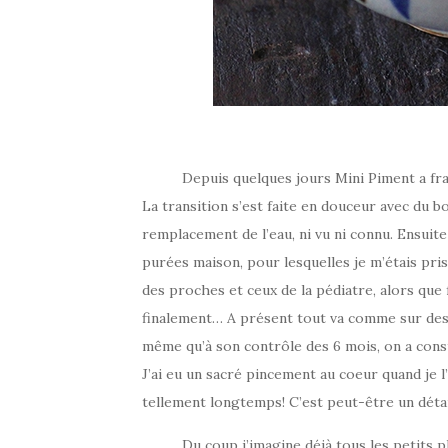
Depuis quelques jours Mini Piment a franchi
La transition s’est faite en douceur avec du b
remplacement de l’eau, ni vu ni connu. Ensui
purées maison, pour lesquelles je m’étais pris
des proches et ceux de la pédiatre, alors que f
finalement… A présent tout va comme sur des r
même qu’à son contrôle des 6 mois, on a consta
J’ai eu un sacré pincement au coeur quand je l
tellement longtemps! C’est peut-être un détai
Du coup j’imagine déjà tous les petits plat