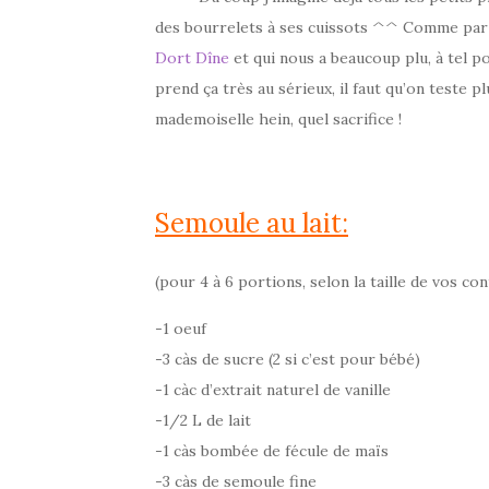
des bourrelets à ses cuissots ^^ Comme par 
Dort Dîne
et qui nous a beaucoup plu, à tel poi
prend ça très au sérieux, il faut qu’on teste p
mademoiselle hein, quel sacrifice !
Semoule au lait:
(pour 4 à 6 portions, selon la taille de vos co
-1 oeuf
-3 càs de sucre (2 si c’est pour bébé)
-1 càc d’extrait naturel de vanille
-1/2 L de lait
-1 càs bombée de fécule de maïs
-3 càs de semoule fine