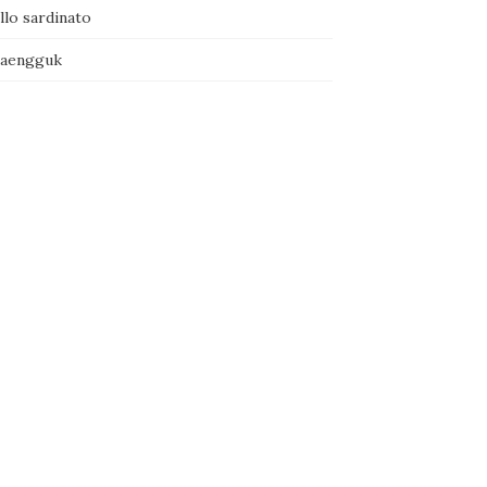
llo sardinato
naengguk