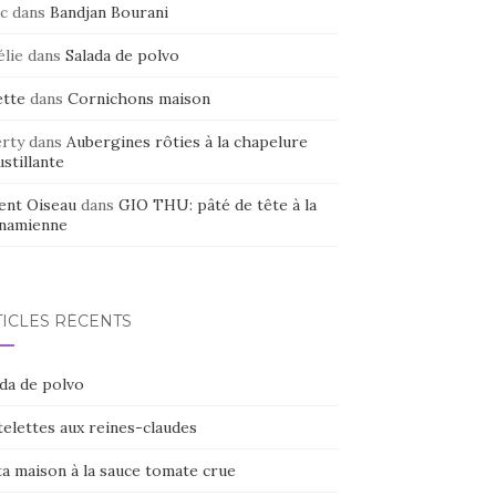
c
dans
Bandjan Bourani
élie
dans
Salada de polvo
ette
dans
Cornichons maison
erty
dans
Aubergines rôties à la chapelure
stillante
ent Oiseau
dans
GIO THU: pâté de tête à la
tnamienne
TICLES RÉCENTS
ada de polvo
elettes aux reines-claudes
ta maison à la sauce tomate crue