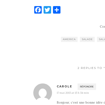
F
T
P
a
w
ar
c
it
ta
Co
e
te
g
b
r
er
AMERICA
SALADE
SAL
o
o
k
2 REPLIES TO
CAROLE
RÉPONDRE
17 mai 2015 at 15 h 54 min
Bonjour, c’est une bonne idée 