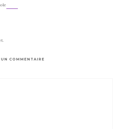
role
t.
R UN COMMENTAIRE