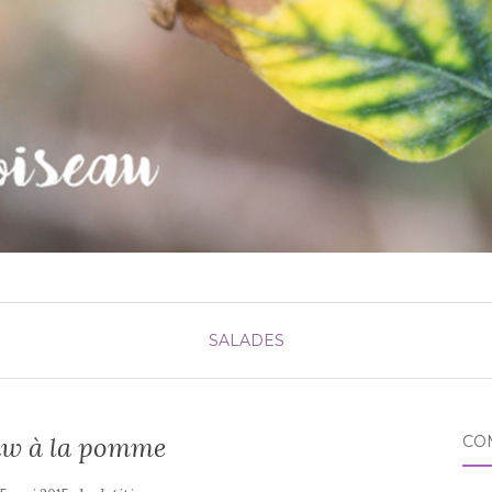
SALADES
aw à la pomme
CO