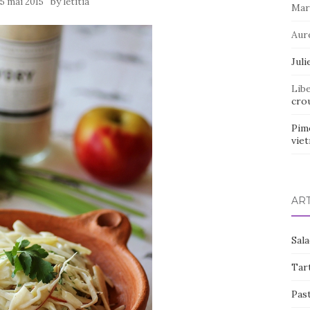
by
15 mai 2015
letitia
Mar
Aur
Juli
Lib
crou
Pim
vie
AR
Sal
Tart
Pas