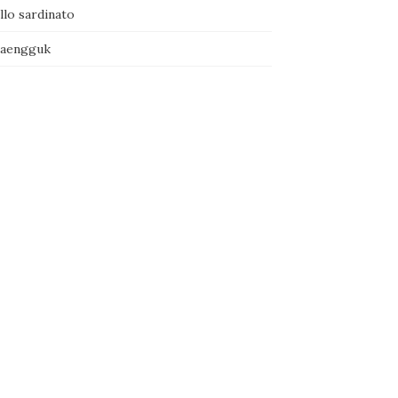
llo sardinato
naengguk