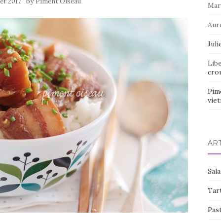
by
ier 2017
Piment Oiseau
Mar
Aur
Juli
Lib
crou
Pim
vie
AR
Sal
Tart
Pas