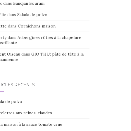
c
dans
Bandjan Bourani
élie
dans
Salada de polvo
ette
dans
Cornichons maison
erty
dans
Aubergines rôties à la chapelure
stillante
ent Oiseau
dans
GIO THU: pâté de tête à la
tnamienne
TICLES RÉCENTS
ada de polvo
elettes aux reines-claudes
ta maison à la sauce tomate crue