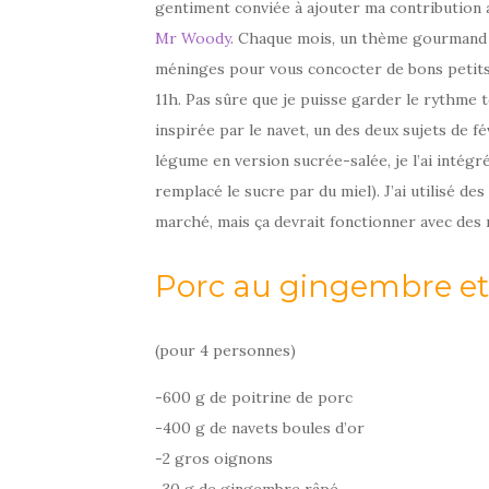
gentiment conviée à ajouter ma contribution
Mr Woody
. Chaque mois, un thème gourmand e
méninges pour vous concocter de bons petits 
11h. Pas sûre que je puisse garder le rythme 
inspirée par le navet, un des deux sujets de f
légume en version sucrée-salée, je l’ai intégr
remplacé le sucre par du miel). J’ai utilisé des
marché, mais ça devrait fonctionner avec des n
Porc au gingembre et 
(pour 4 personnes)
-600 g de poitrine de porc
-400 g de navets boules d’or
-2 gros oignons
-30 g de gingembre râpé