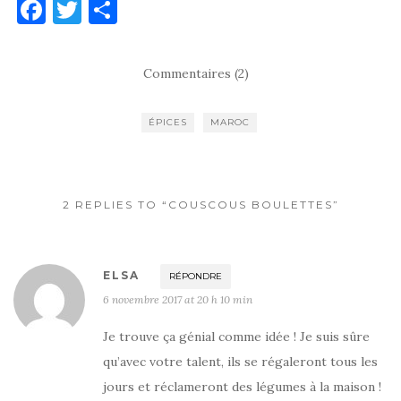
F
T
P
a
w
ar
c
it
ta
Commentaires (2)
e
te
g
b
r
er
ÉPICES
MAROC
o
o
k
2 REPLIES TO “COUSCOUS BOULETTES”
ELSA
RÉPONDRE
6 novembre 2017 at 20 h 10 min
Je trouve ça génial comme idée ! Je suis sûre
qu’avec votre talent, ils se régaleront tous les
jours et réclameront des légumes à la maison !