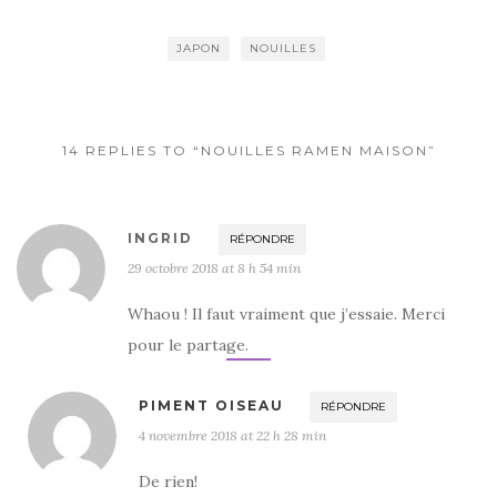
e
te
g
b
r
er
JAPON
NOUILLES
o
o
k
14 REPLIES TO “NOUILLES RAMEN MAISON”
INGRID
RÉPONDRE
29 octobre 2018 at 8 h 54 min
Whaou ! Il faut vraiment que j’essaie. Merci
pour le partage.
PIMENT OISEAU
RÉPONDRE
4 novembre 2018 at 22 h 28 min
De rien!