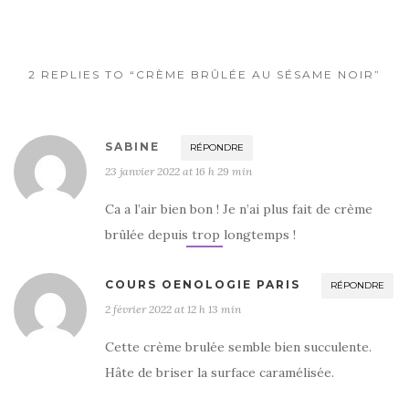
e
te
g
b
r
er
o
2 REPLIES TO “CRÈME BRÛLÉE AU SÉSAME NOIR”
o
k
SABINE
RÉPONDRE
23 janvier 2022 at 16 h 29 min
Ca a l’air bien bon ! Je n’ai plus fait de crème
brûlée depuis trop longtemps !
COURS OENOLOGIE PARIS
RÉPONDRE
2 février 2022 at 12 h 13 min
Cette crème brulée semble bien succulente.
Hâte de briser la surface caramélisée.