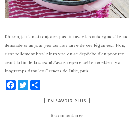
Eh non, je n’en ai toujours pas fini avec les aubergines! Je me
demande si un jour j’en aurais marre de ces légumes… Non,
c’est tellement bon! Alors vite on se dépêche d’en profiter
avant la fin de la saison! J’avais repéré cette recette il y a
longtemps dans les Carnets de Julie, puis
F
T
P
a
w
ar
EN SAVOIR PLUS
c
it
ta
e
te
g
6 commentaires
b
r
er
o