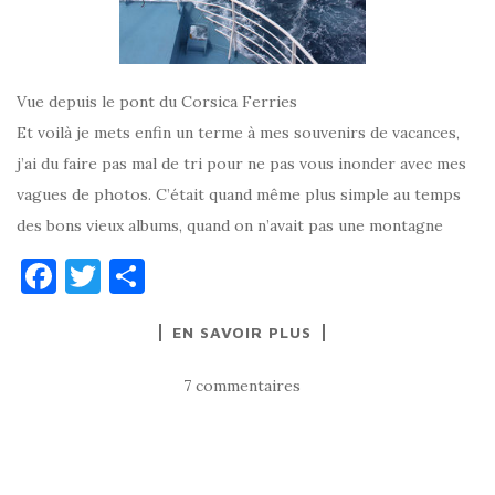
Vue depuis le pont du Corsica Ferries
Et voilà je mets enfin un terme à mes souvenirs de vacances,
j’ai du faire pas mal de tri pour ne pas vous inonder avec mes
vagues de photos. C’était quand même plus simple au temps
des bons vieux albums, quand on n’avait pas une montagne
F
T
P
a
w
ar
EN SAVOIR PLUS
c
it
ta
e
te
g
7 commentaires
b
r
er
o
o