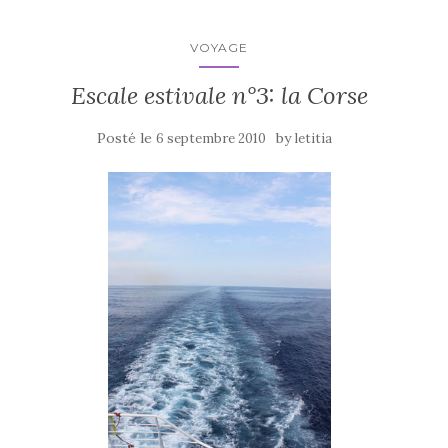
o
k
VOYAGE
Escale estivale n°3: la Corse
Posté le
by
6 septembre 2010
letitia