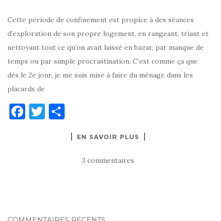
Cette période de confinement est propice à des séances
d’exploration de son propre logement, en rangeant, triant et
nettoyant tout ce qu’on avait laissé en bazar, par manque de
temps ou par simple procrastination. C’est comme ça que
dès le 2e jour, je me suis mise à faire du ménage dans les
placards de
F
T
P
a
w
ar
EN SAVOIR PLUS
c
it
ta
e
te
g
3 commentaires
b
r
er
o
o
COMMENTAIRES RÉCENTS