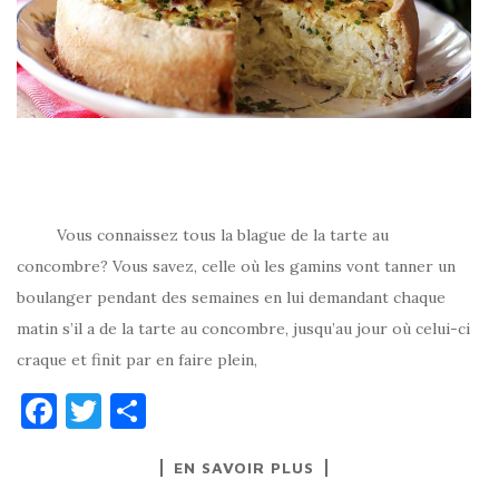
Vous connaissez tous la blague de la tarte au
concombre? Vous savez, celle où les gamins vont tanner un
boulanger pendant des semaines en lui demandant chaque
matin s’il a de la tarte au concombre, jusqu’au jour où celui-ci
craque et finit par en faire plein,
F
T
P
a
w
ar
EN SAVOIR PLUS
c
it
ta