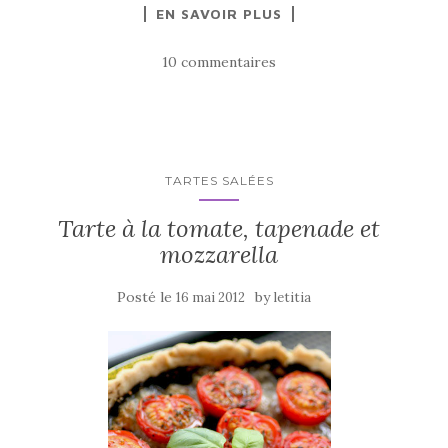
EN SAVOIR PLUS
c
it
ta
e
te
g
10 commentaires
b
r
er
o
o
k
TARTES SALÉES
Tarte à la tomate, tapenade et
mozzarella
Posté le
by
16 mai 2012
letitia