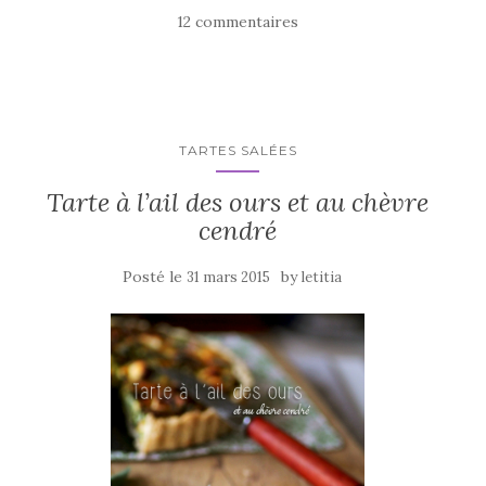
e
te
g
12 commentaires
b
r
er
o
o
k
TARTES SALÉES
Tarte à l’ail des ours et au chèvre
cendré
Posté le
by
31 mars 2015
letitia