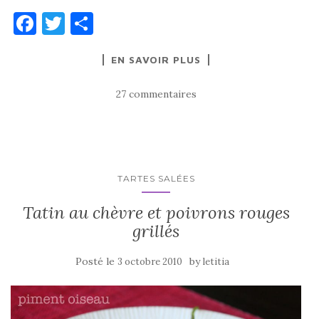
F
T
P
a
w
ar
EN SAVOIR PLUS
c
it
ta
e
te
g
27 commentaires
b
r
er
o
o
k
TARTES SALÉES
Tatin au chèvre et poivrons rouges
grillés
Posté le
by
3 octobre 2010
letitia