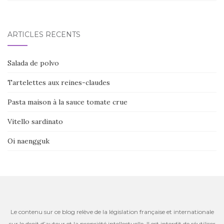
ARTICLES RÉCENTS
Salada de polvo
Tartelettes aux reines-claudes
Pasta maison à la sauce tomate crue
Vitello sardinato
Oi naengguk
Le contenu sur ce blog relève de la législation française et internationale
sur le droit d’auteur et la propriété intellectuelle. Il est interdit de réutiliser