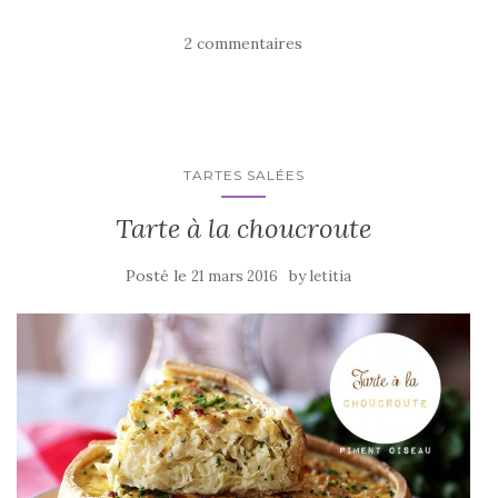
c
it
ta
e
te
g
2 commentaires
b
r
er
o
o
k
TARTES SALÉES
Tarte à la choucroute
Posté le
by
21 mars 2016
letitia