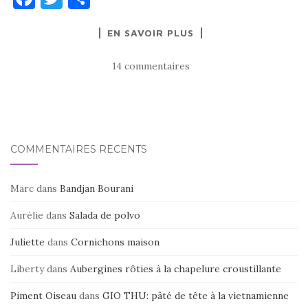
a
w
ar
EN SAVOIR PLUS
c
it
ta
e
te
g
14 commentaires
b
r
er
o
o
k
COMMENTAIRES RÉCENTS
Marc
dans
Bandjan Bourani
Aurélie
dans
Salada de polvo
Juliette
dans
Cornichons maison
Liberty
dans
Aubergines rôties à la chapelure croustillante
Piment Oiseau
dans
GIO THU: pâté de tête à la vietnamienne