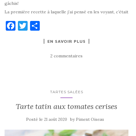
gâchis!
La première recette à laquelle j’ai pensé en les voyant, c’était
F
T
P
a
w
ar
EN SAVOIR PLUS
c
it
ta
e
te
g
2 commentaires
b
r
er
o
o
k
TARTES SALÉES
Tarte tatin aux tomates cerises
Posté le
by
21 août 2020
Piment Oiseau