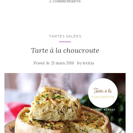
2 commentaires
b
r
er
o
o
k
TARTES SALÉES
Tarte à la choucroute
Posté le
by
21 mars 2016
letitia