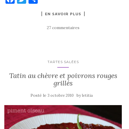
a
w
ar
EN SAVOIR PLUS
c
it
ta
e
te
g
27 commentaires
b
r
er
o
o
k
TARTES SALÉES
Tatin au chèvre et poivrons rouges
grillés
Posté le
by
3 octobre 2010
letitia