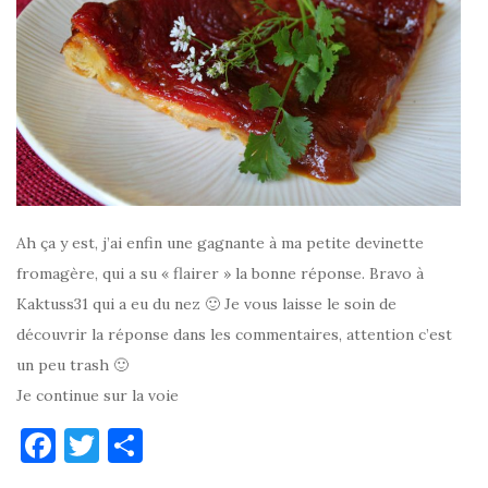
Ah ça y est, j’ai enfin une gagnante à ma petite devinette
fromagère, qui a su « flairer » la bonne réponse. Bravo à
Kaktuss31 qui a eu du nez 🙂 Je vous laisse le soin de
découvrir la réponse dans les commentaires, attention c’est
un peu trash 🙂
Je continue sur la voie
F
T
P
a
w
ar