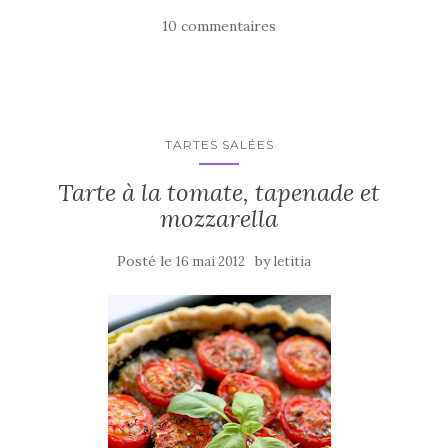
e
te
g
10 commentaires
b
r
er
o
o
k
TARTES SALÉES
Tarte à la tomate, tapenade et
mozzarella
Posté le
by
16 mai 2012
letitia