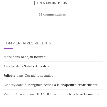
EN SAVOIR PLUS
c
it
ta
e
te
g
14 commentaires
b
r
er
o
o
k
COMMENTAIRES RÉCENTS
Marc
dans
Bandjan Bourani
Aurélie
dans
Salada de polvo
Juliette
dans
Cornichons maison
Liberty
dans
Aubergines rôties à la chapelure croustillante
Piment Oiseau
dans
GIO THU: pâté de tête à la vietnamienne