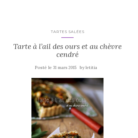
b
r
er
o
o
k
TARTES SALÉES
Tarte à l’ail des ours et au chèvre
cendré
Posté le
by
31 mars 2015
letitia