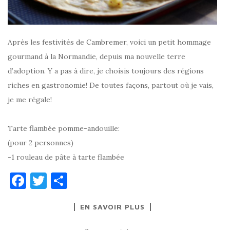
Après les festivités de Cambremer, voici un petit hommage
gourmand à la Normandie, depuis ma nouvelle terre
d’adoption. Y a pas à dire, je choisis toujours des régions
riches en gastronomie! De toutes façons, partout où je vais,
je me régale!
Tarte flambée pomme-andouille:
(pour 2 personnes)
-1 rouleau de pâte à tarte flambée
F
T
P
a
w
ar
EN SAVOIR PLUS
c
it
ta
e
te
g