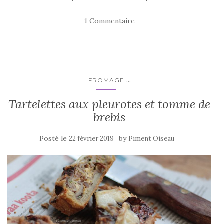
c
it
ta
e
te
g
1 Commentaire
b
r
er
o
o
k
...
FROMAGE
Tartelettes aux pleurotes et tomme de
brebis
Posté le
by
22 février 2019
Piment Oiseau