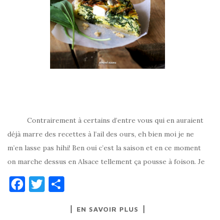
Contrairement à certains d’entre vous qui en auraient
déjà marre des recettes à l’ail des ours, eh bien moi je ne
m’en lasse pas hihi! Ben oui c’est la saison et en ce moment
on marche dessus en Alsace tellement ça pousse à foison. Je
F
T
P
a
w
ar
EN SAVOIR PLUS
c
it
ta