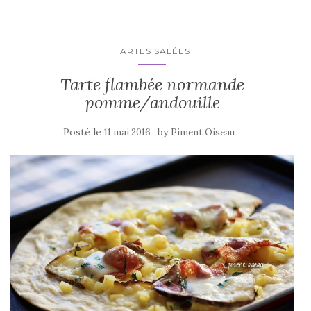
o
o
k
TARTES SALÉES
Tarte flambée normande
pomme/andouille
Posté le
by
11 mai 2016
Piment Oiseau