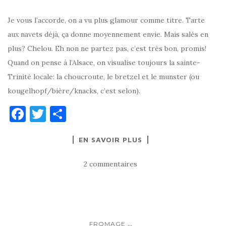
Je vous l’accorde, on a vu plus glamour comme titre. Tarte
aux navets déjà, ça donne moyennement envie. Mais salés en
plus? Chelou. Eh non ne partez pas, c’est très bon, promis!
Quand on pense à l’Alsace, on visualise toujours la sainte-
Trinité locale: la choucroute, le bretzel et le munster (ou
kougelhopf/bière/knacks, c’est selon).
F
T
P
a
w
ar
EN SAVOIR PLUS
c
it
ta
e
te
g
2 commentaires
b
r
er
o
o
...
FROMAGE