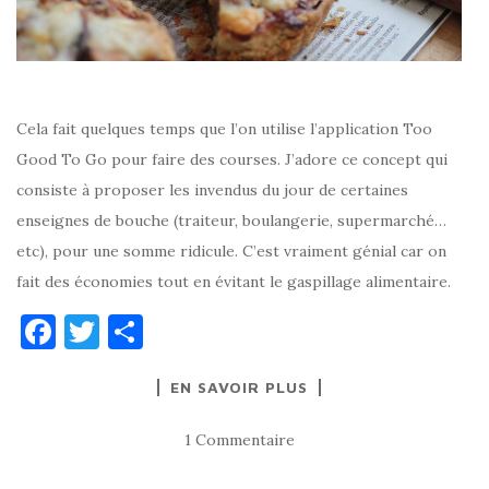
Cela fait quelques temps que l’on utilise l’application Too
Good To Go pour faire des courses. J’adore ce concept qui
consiste à proposer les invendus du jour de certaines
enseignes de bouche (traiteur, boulangerie, supermarché…
etc), pour une somme ridicule. C’est vraiment génial car on
fait des économies tout en évitant le gaspillage alimentaire.
F
T
P
a
w
ar
EN SAVOIR PLUS
c
it
ta
e
te
g
1 Commentaire
b
r
er