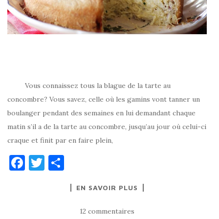
Vous connaissez tous la blague de la tarte au
concombre? Vous savez, celle où les gamins vont tanner un
boulanger pendant des semaines en lui demandant chaque
matin s’il a de la tarte au concombre, jusqu’au jour où celui-ci
craque et finit par en faire plein,
F
T
P
a
w
ar
EN SAVOIR PLUS
c
it
ta
e
te
g
12 commentaires