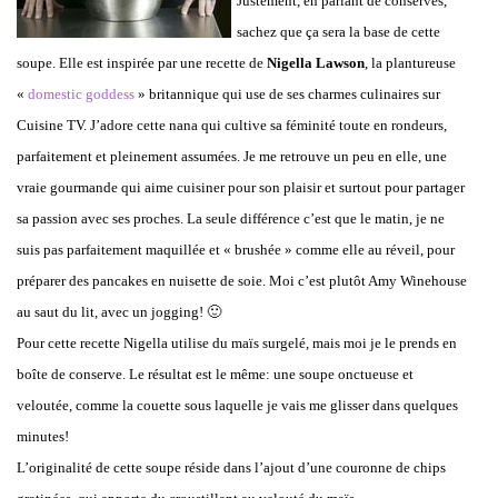
Justement, en parlant de conserves,
sachez que ça sera la base de cette
soupe. Elle est inspirée par une recette de
Nigella Lawson
, la plantureuse
«
domestic goddess
» britannique qui use de ses charmes culinaires sur
Cuisine TV. J’adore cette nana qui cultive sa féminité toute en rondeurs,
parfaitement et pleinement assumées. Je me retrouve un peu en elle, une
vraie gourmande qui aime cuisiner pour son plaisir et surtout pour partager
sa passion avec ses proches. La seule différence c’est que le matin, je ne
suis pas parfaitement maquillée et « brushée » comme elle au réveil, pour
préparer des pancakes en nuisette de soie. Moi c’est plutôt Amy Winehouse
au saut du lit, avec un jogging! 🙂
Pour cette recette Nigella utilise du maïs surgelé, mais moi je le prends en
boîte de conserve. Le résultat est le même: une soupe onctueuse et
veloutée, comme la couette sous laquelle je vais me glisser dans quelques
minutes!
L’originalité de cette soupe réside dans l’ajout d’une couronne de chips