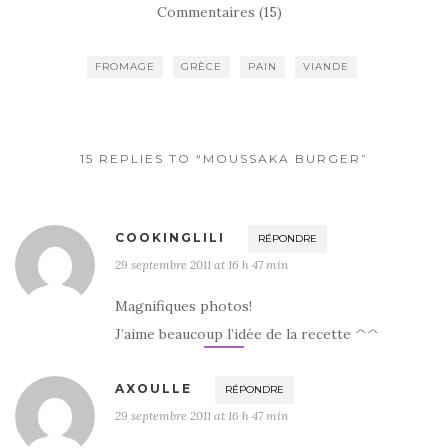
c
it
ta
Commentaires (15)
e
te
g
b
r
er
FROMAGE
GRÈCE
PAIN
VIANDE
o
o
k
15 REPLIES TO “MOUSSAKA BURGER”
COOKINGLILI
RÉPONDRE
29 septembre 2011 at 16 h 47 min
Magnifiques photos!
J’aime beaucoup l’idée de la recette ^^
AXOULLE
RÉPONDRE
29 septembre 2011 at 16 h 47 min