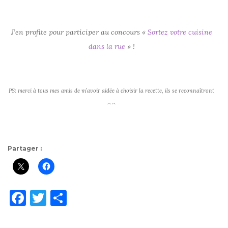
J’en profite pour participer au concours «
Sortez votre cuisine
dans la rue
» !
PS: merci à tous mes amis de m’avoir aidée à choisir la recette, ils se reconnaîtront
^^
Partager :
F
T
P
a
w
ar