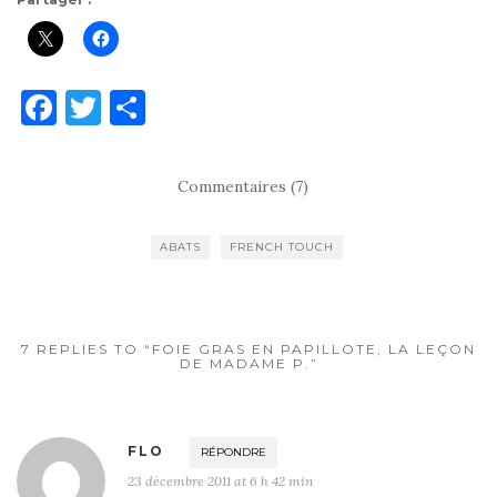
F
T
P
a
w
ar
c
it
ta
Commentaires (7)
e
te
g
b
r
er
ABATS
FRENCH TOUCH
o
o
k
7 REPLIES TO “FOIE GRAS EN PAPILLOTE, LA LEÇON
DE MADAME P.”
FLO
RÉPONDRE
23 décembre 2011 at 6 h 42 min