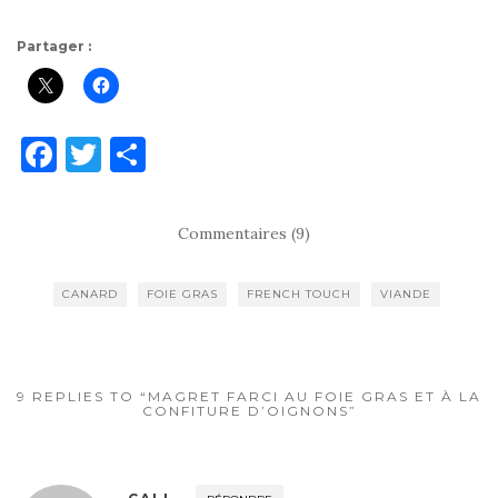
Partager :
F
T
P
a
w
ar
c
it
ta
Commentaires (9)
e
te
g
b
r
er
CANARD
FOIE GRAS
FRENCH TOUCH
VIANDE
o
o
k
9 REPLIES TO “MAGRET FARCI AU FOIE GRAS ET À LA
CONFITURE D’OIGNONS”