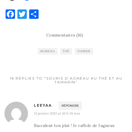
F
T
P
a
w
ar
c
it
ta
Commentaires (16)
e
te
g
b
r
er
AGNEAU
THÉ
VIANDE
o
o
k
16 REPLIES TO “SOURIS D’AGNEAU AU THÉ ET AU
TAMARIN”
LEEYAA
RÉPONDRE
21 janvier 2013 at 20 h 01 min
Succulent ton plat ! Je raffole de l’agneau