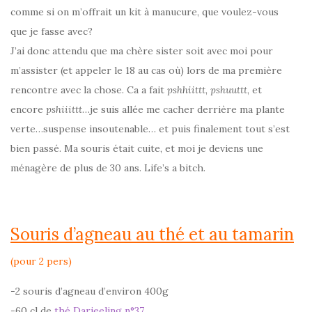
comme si on m’offrait un kit à manucure, que voulez-vous
que je fasse avec?
J’ai donc attendu que ma chère sister soit avec moi pour
m’assister (et appeler le 18 au cas où) lors de ma première
rencontre avec la chose. Ca a fait
pshhiittt
,
pshuuttt
, et
encore
pshiiittt
…je suis allée me cacher derrière ma plante
verte…suspense insoutenable… et puis finalement tout s’est
bien passé. Ma souris était cuite, et moi je deviens une
ménagère de plus de 30 ans. Life’s a bitch.
Souris d’agneau au thé et au tamarin
(pour 2 pers)
-2 souris d’agneau d’environ 400g
-60 cl de
thé Darjeeling n°37