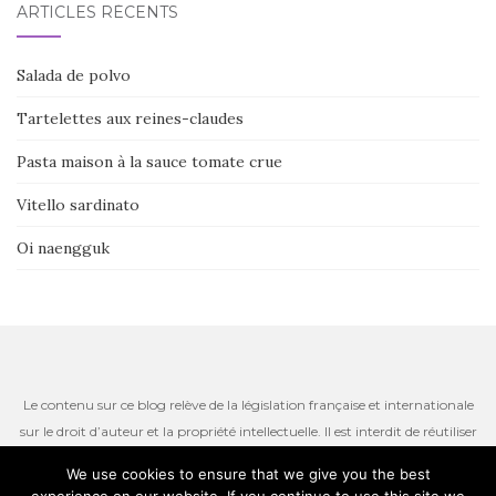
ARTICLES RÉCENTS
Salada de polvo
Tartelettes aux reines-claudes
Pasta maison à la sauce tomate crue
Vitello sardinato
Oi naengguk
Le contenu sur ce blog relève de la législation française et internationale
sur le droit d’auteur et la propriété intellectuelle. Il est interdit de réutiliser
ou de reproduire le contenu du site, incluant les textes, les photos ou
We use cookies to ensure that we give you the best
autres ressources iconographiques qui restent la propriété de l’auteur.