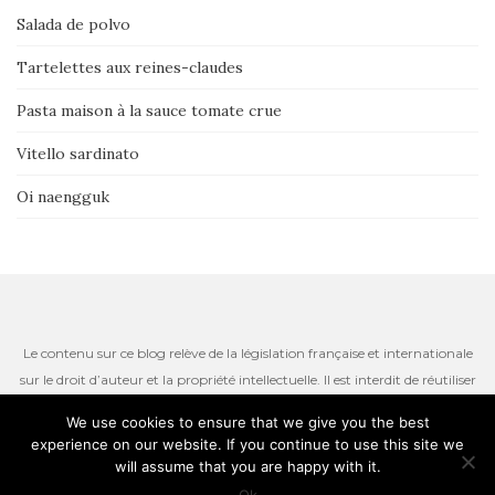
Salada de polvo
Tartelettes aux reines-claudes
Pasta maison à la sauce tomate crue
Vitello sardinato
Oi naengguk
Le contenu sur ce blog relève de la législation française et internationale
sur le droit d’auteur et la propriété intellectuelle. Il est interdit de réutiliser
ou de reproduire le contenu du site, incluant les textes, les photos ou
We use cookies to ensure that we give you the best
autres ressources iconographiques qui restent la propriété de l’auteur.
experience on our website. If you continue to use this site we
Thème par
Colorlib
. Propulsé par
WordPress
will assume that you are happy with it.