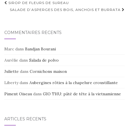
Navigation
SIROP DE FLEURS DE SUREAU
d'article
SALADE D’ASPERGES DES BOIS, ANCHOIS ET BURRATA
COMMENTAIRES RÉCENTS
Marc
dans
Bandjan Bourani
Aurélie
dans
Salada de polvo
Juliette
dans
Cornichons maison
Liberty
dans
Aubergines rôties à la chapelure croustillante
Piment Oiseau
dans
GIO THU: pâté de tête à la vietnamienne
ARTICLES RÉCENTS