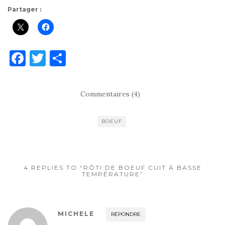
Partager :
F
T
P
a
w
ar
c
it
ta
Commentaires (4)
e
te
g
b
r
er
BOEUF
o
o
k
4 REPLIES TO “RÔTI DE BOEUF CUIT À BASSE
TEMPÉRATURE”
MICHELE
RÉPONDRE