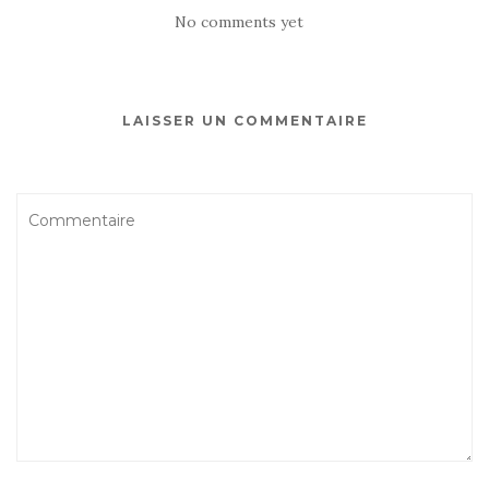
c
it
ta
No comments yet
e
te
g
b
r
er
o
LAISSER UN COMMENTAIRE
o
k