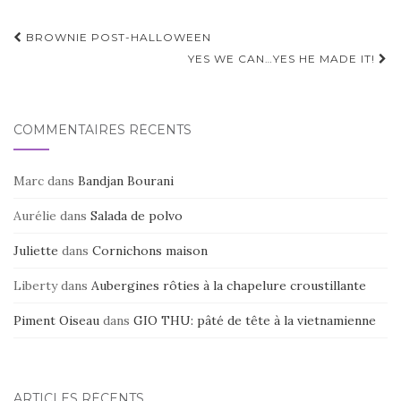
Navigation
BROWNIE POST-HALLOWEEN
d'article
YES WE CAN…YES HE MADE IT!
COMMENTAIRES RÉCENTS
Marc
dans
Bandjan Bourani
Aurélie
dans
Salada de polvo
Juliette
dans
Cornichons maison
Liberty
dans
Aubergines rôties à la chapelure croustillante
Piment Oiseau
dans
GIO THU: pâté de tête à la vietnamienne
ARTICLES RÉCENTS