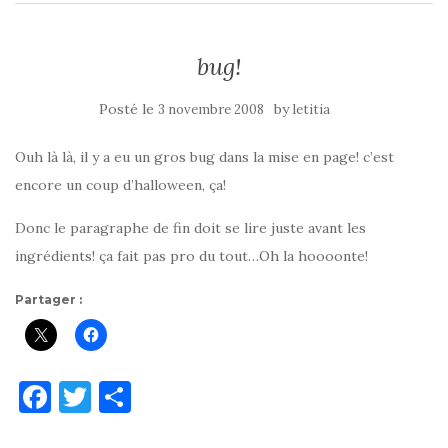
bug!
Posté le
by
3 novembre 2008
letitia
Ouh là là, il y a eu un gros bug dans la mise en page! c’est
encore un coup d’halloween, ça!
Donc le paragraphe de fin doit se lire juste avant les
ingrédients! ça fait pas pro du tout…Oh la hoooonte!
Partager :
F
T
P
a
w
ar