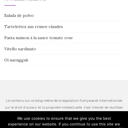
Salada de polvo
Tartelettes aux reines-claudes
Pasta maison à la sauce tomate crue
Vitello sardinato
Oi naengguk
Le contenu sur ce blog relève de la législation française et internationale
sur le droit d’auteur et la propriété intellectuelle. Il est interdit de réutiliser
ou de reproduire le contenu du site, incluant les textes, les photos ou
We use cookies to ensure that we give you the best
autres ressources iconographiques qui restent la propriété de l’auteur.
experience on our website. If you continue to use this site we
Thème par
Colorlib
. Propulsé par
WordPress