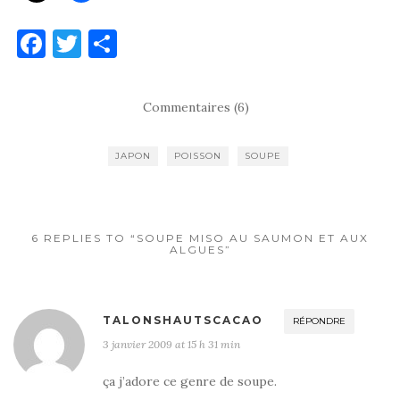
F
T
P
a
w
ar
c
it
ta
Commentaires (6)
e
te
g
b
r
er
JAPON
POISSON
SOUPE
o
o
k
6 REPLIES TO “SOUPE MISO AU SAUMON ET AUX
ALGUES”
TALONSHAUTSCACAO
RÉPONDRE
3 janvier 2009 at 15 h 31 min
ça j’adore ce genre de soupe.