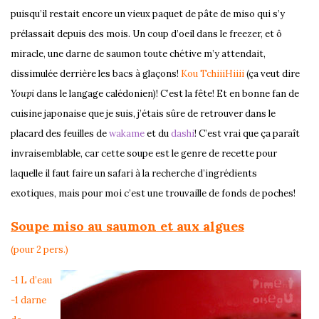
puisqu’il restait encore un vieux paquet de pâte de miso qui s’y
prélassait depuis des mois. Un coup d’oeil dans le freezer, et ô
miracle, une darne de saumon toute chétive m’y attendait,
dissimulée derrière les bacs à glaçons!
Kou TchiiiHiiii
(ça veut dire
Youpi
dans le langage calédonien)! C’est la fête! Et en bonne fan de
cuisine japonaise que je suis, j’étais sûre de retrouver dans le
placard des feuilles de
wakame
et du
dashi
! C’est vrai que ça paraît
invraisemblable, car cette soupe est le genre de recette pour
laquelle il faut faire un safari à la recherche d’ingrédients
exotiques, mais pour moi c’est une trouvaille de fonds de poches!
Soupe miso au saumon et aux algues
(pour 2 pers.)
-1 L d’eau
-1 darne