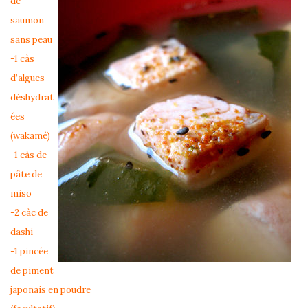
de
saumon
sans peau
-1 càs
d’algues
déshydrat
ées
(wakamé)
-1 càs de
pâte de
miso
-2 càc de
dashi
-1 pincée
de piment
japonais en poudre