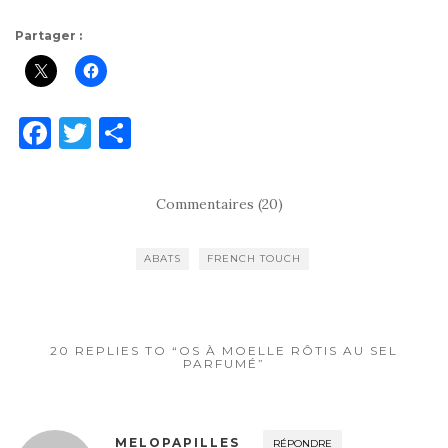
Partager :
F
T
P
a
w
ar
c
it
ta
Commentaires (20)
e
te
g
b
r
er
ABATS
FRENCH TOUCH
o
o
k
20 REPLIES TO “OS À MOELLE RÔTIS AU SEL
PARFUMÉ”
MELOPAPILLES
RÉPONDRE