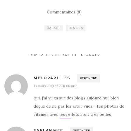
a
w
ar
c
it
ta
Commentaires (8)
e
te
g
b
r
er
BALADE
BLA BLA
o
o
k
8 REPLIES TO “ALICE IN PARIS”
MELOPAPILLES
RÉPONDRE
13 mars 2010 at 22 h 08 min
oui, j’ai vu ça sur des blogs aujourd’hui, bien
déçue de ne pas les avoir vues… tes photos de
vitrines avec les reflets sont très belles
ENFLAMMEE
RÉPONDRE