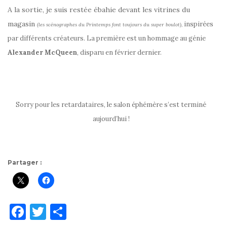
A la sortie, je suis restée ébahie devant les vitrines du
magasin
inspirées
(les scénographes du Printemps font toujours du super boulot),
par différents créateurs. La première est un hommage au génie
Alexander McQueen
, disparu en février dernier.
Sorry pour les retardataires, le salon éphémère s’est terminé
aujourd’hui !
Partager :
F
T
P