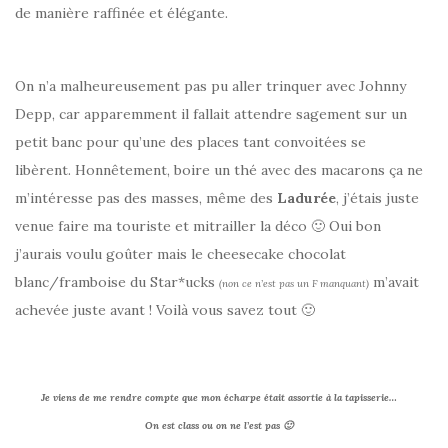
de manière raffinée et élégante.
On n’a malheureusement pas pu aller trinquer avec Johnny
Depp, car apparemment il fallait attendre sagement sur un
petit banc pour qu’une des places tant convoitées se
libèrent. Honnêtement, boire un thé avec des macarons ça ne
m’intéresse pas des masses, même des
Ladurée
, j’étais juste
venue faire ma touriste et mitrailler la déco 🙂 Oui bon
j’aurais voulu goûter mais le cheesecake chocolat
blanc/framboise du Star*ucks
m’avait
(non ce n’est pas un F manquant)
achevée juste avant ! Voilà vous savez tout 🙂
Je viens de me rendre compte que mon écharpe était assortie à la tapisserie…
On est class ou on ne l’est pas 🙂